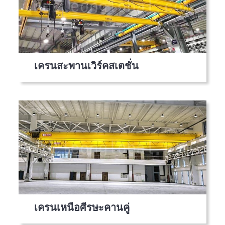
เครนสะพานเวิร์คสเตชั่น
เครนเหนือศีรษะคานคู่