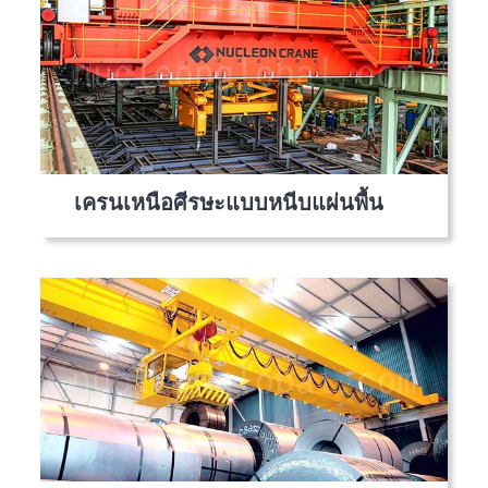
เครนเหนือศีรษะแบบหนีบแผ่นพื้น