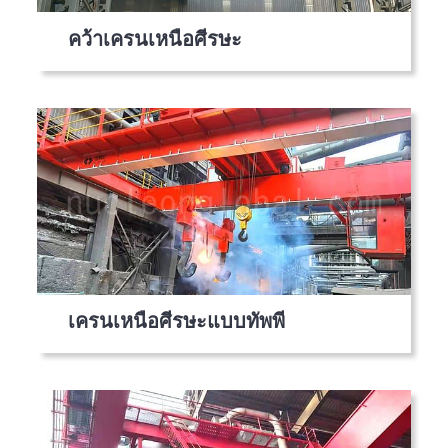
คว้าเครนเหนือศีรษะ
เครนเหนือศีรษะแบบทัพพี