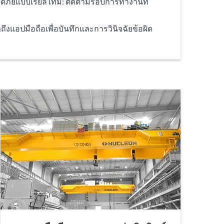
ัยแบบเรียลไทม์: ติดตามรอบการทำงานที่
งแอปมือถือเพื่อบันทึกและการวินิจฉัยข้อผิด