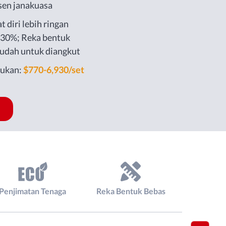
sen janakuasa
t diri lebih ringan
30%; Reka bentuk
udah untuk diangkut
jukan:
$770-6,930/set
Penjimatan Tenaga
Reka Bentuk Bebas