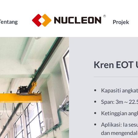
Tentang
Projek
Kren EOT 
Kapasiti angka
Span: 3m～22.
Ketinggian an
Aplikasi: Ia se
dan mengendali