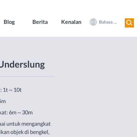
Blog
Berita
Kenalan
Bahasa Melayu
Underslung
t: 1t～10t
5m
gkat: 6m～30m
suai untuk mengangkat
kan objek di bengkel,