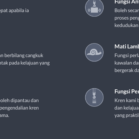
Fungsi An
pat apabila ia
Boleh seca
proses peng
kedudukan y
Mati Lam
n berbilang cangkuk
Fungsi perl
tak pada kelajuan yang
kawalan dan
bergerak d
Fungsi P
oleh dipantau dan
Kren kami 
pengendalian kren
dan kelajua
sama.
yang prakti