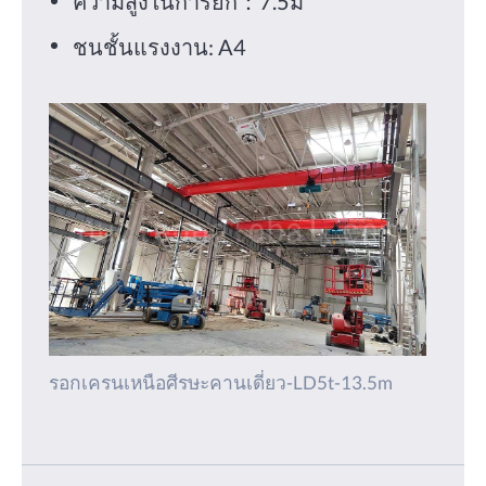
ความสูงในการยก：7.5ม
ชนชั้นแรงงาน: A4
รอกเครนเหนือศีรษะคานเดี่ยว-LD5t-13.5m