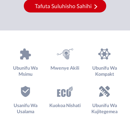
Tafuta Suluhisho Sahihi
Ubunifu Wa
Mwenye Akili
Ubunifu Wa
Msimu
Kompakt
Usanifu Wa
Kuokoa Nishati
Ubunifu Wa
Usalama
Kujitegemea