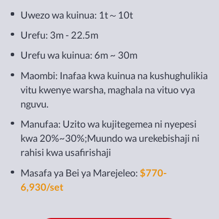
Uwezo wa kuinua: 1t～10t
Urefu: 3m - 22.5m
Urefu wa kuinua: 6m ~ 30m
Maombi: Inafaa kwa kuinua na kushughulikia
vitu kwenye warsha, maghala na vituo vya
nguvu.
Manufaa: Uzito wa kujitegemea ni nyepesi
kwa 20%~30%;Muundo wa urekebishaji ni
rahisi kwa usafirishaji
Masafa ya Bei ya Marejeleo:
$770-
6,930/set