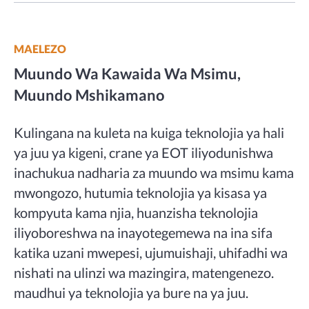
MAELEZO
Muundo Wa Kawaida Wa Msimu,
Muundo Mshikamano
Kulingana na kuleta na kuiga teknolojia ya hali
ya juu ya kigeni, crane ya EOT iliyodunishwa
inachukua nadharia za muundo wa msimu kama
mwongozo, hutumia teknolojia ya kisasa ya
kompyuta kama njia, huanzisha teknolojia
iliyoboreshwa na inayotegemewa na ina sifa
katika uzani mwepesi, ujumuishaji, uhifadhi wa
nishati na ulinzi wa mazingira, matengenezo.
maudhui ya teknolojia ya bure na ya juu.