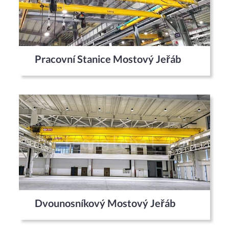
Pracovní Stanice Mostový Jeřáb
Dvounosníkový Mostový Jeřáb