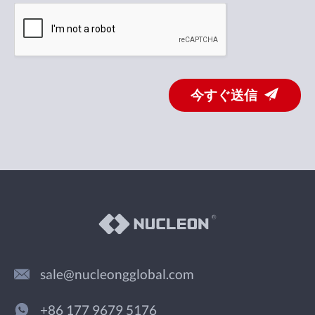
今すぐ送信
sale@nucleongglobal.com
+86 177 9679 5176