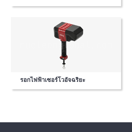
รอกไฟฟ้าเซอร์โวอัจฉริยะ