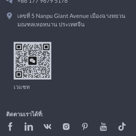
+86 177 9679 5176
เลขที่ 5 Nanpu Giant Avenue เมืองฉางหยวน
มณฑลเหอหนาน ประเทศจีน
เวแชท
ติดตามเราได้ที่: