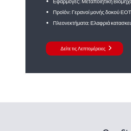
Εφαρμογές: Μεταποιητική Βιομηχ
Προϊόν: Γερανοί μονής δοκού ΕΟ
Πλεονεκτήματα: Ελαφριά κατασκε
Δείτε τις Λεπτομέρειες