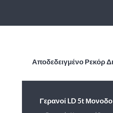
Αποδεδειγμένο Ρεκόρ Δι
Γερανοί LD 5t Μονοδ