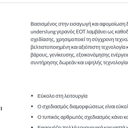
Βασισμένος στην εισαγωγή και αφομοίωση ξ
underslung γερανός EOT λαμβάνει ως καθο
σχεδίασης, χρησιμοποιεί τη σύγχρονη τεχνο
βελτιστοποιημένη και αξιόπιστη τεχνολογία 
βάρους, γενίκευσης, εξοικονόμησης ενέργει
συντήρησης δωρεάν και υψηλής τεχνολογία
Εύκολο στη λειτουργία
Ο σχεδιασμός διαμορφώσεως είναι εύκο
ι
Ο τυπικός αρθρωτός σχεδιασμός κάνει κ
Εφαρμόζει πολλά εργονομικά κρεμαστά χε