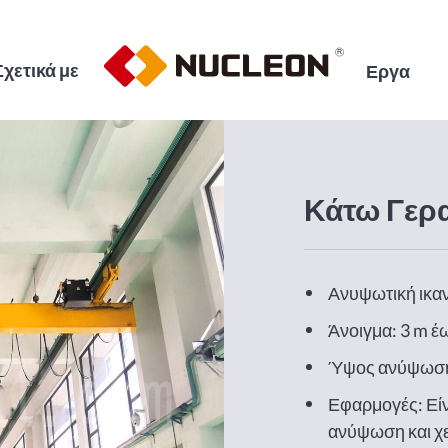
Σχετικά με
Εργα
Κάτω Γερ
Ανυψωτική ικαν
Άνοιγμα: 3 m έ
Ύψος ανύψωσ
Εφαρμογές: Είν
ανύψωση και χε