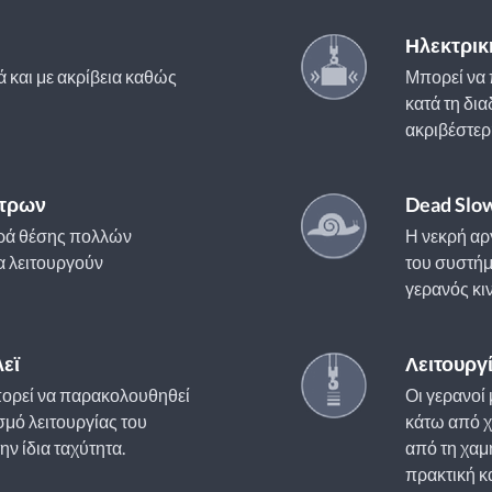
Ηλεκτρικ
ά και με ακρίβεια καθώς
Μπορεί να 
κατά τη δια
ακριβέστερ
στρων
Dead Slo
ορά θέσης πολλών
Η νεκρή αρ
να λειτουργούν
του συστήμ
γερανός κιν
εϊ
Λειτουργ
ορεί να παρακολουθηθεί
Οι γερανοί
ισμό λειτουργίας του
κάτω από χ
ην ίδια ταχύτητα.
από τη χαμη
πρακτική κ