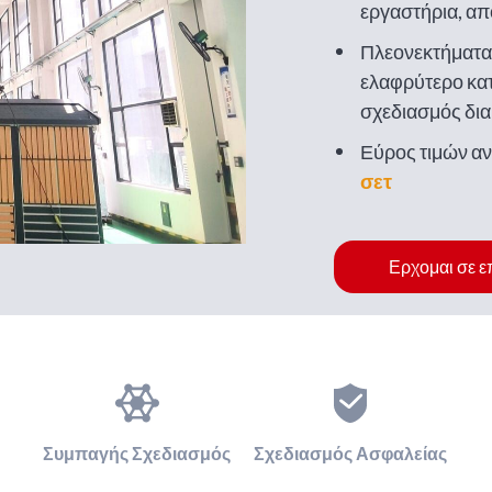
εργαστήρια, απ
παραγωγής ηλε
Πλεονεκτήματα:
ελαφρύτερο κα
σχεδιασμός δι
εύκολος στη μ
Εύρος τιμών α
σετ
Ερχομαι σε 
Συμπαγής Σχεδιασμός
Σχεδιασμός Ασφαλείας