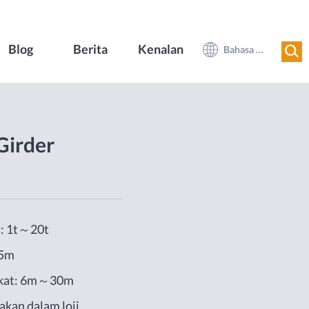
Blog
Berita
Kenalan
Bahasa Melayu
Girder
t: 1t～20t
.5m
gkat: 6m～30m
akan dalam loji,