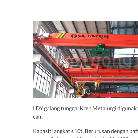
LDY galang tunggal Kren Metalurgi diguna
cair.
Kapasiti angkat ≤10t, Berurusan dengan bafff