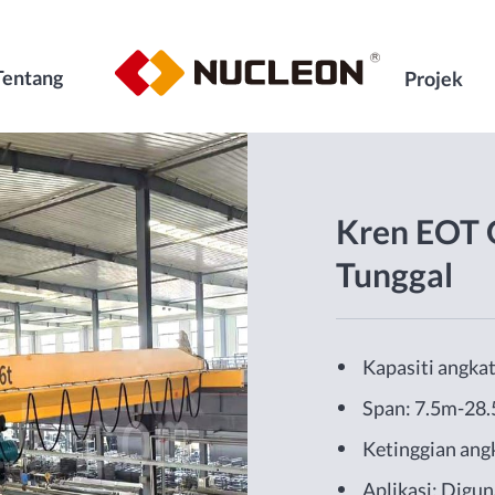
Tentang
Projek
Kren EOT 
Tunggal
Kapasiti angka
Span: 7.5m-28
Ketinggian an
Aplikasi: Digun