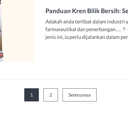
Panduan Kren Bilik Bersih: 
Adakah anda terlibat dalam industri 
farmaseutikal dan penerbangan…..？ 
jenis ini, ia perlu dijalankan dalam pe
topik hari ini- kren khas untuk bilik 
khas yang dibangunkan untuk keperlu
1
2
Seterusnya