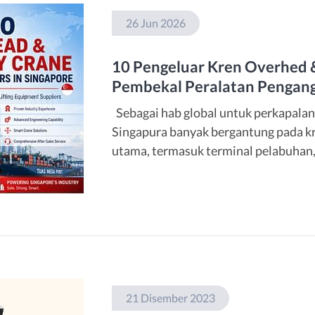
26 Jun 2026
10 Pengeluar Kren Overhed &
Pembekal Peralatan Pengang
Sebagai hab global untuk perkapala
Singapura banyak bergantung pada kr
utama, termasuk terminal pelabuhan
projek pembinaan dan industri tenag
transformasi berterusan ke arah pe
yang berfokus pada penyetempatan [
21 Disember 2023