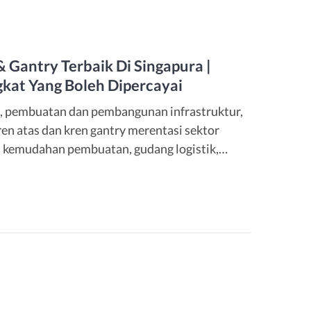
 Gantry Terbaik Di Singapura |
kat Yang Boleh Dipercayai
n, pembuatan dan pembangunan infrastruktur,
en atas dan kren gantry merentasi sektor
, kemudahan pembuatan, gudang logistik,
a. Dengan kemajuan projek Tuas Mega Port,
mbuatan pintar dan pelaksanaan perkhidmatan
…]