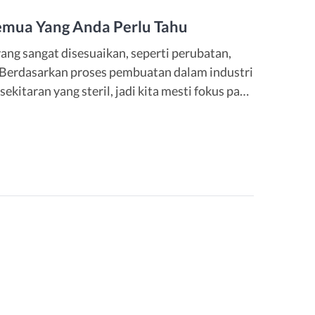
Semua Yang Anda Perlu Tahu
yang sangat disesuaikan, seperti perubatan,
Berdasarkan proses pembuatan dalam industri
rsekitaran yang steril, jadi kita mesti fokus pada
bersih. Kren bilik bersih adalah produk angkat
an […]