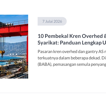
7 Julai 2026
10 Pembekal Kren Overhed &
Syarikat: Panduan Lengkap U
Pasaran kren overhed dan gantry AS
terkuatnya dalam beberapa dekad. Di
(BABA), pemasangan semula penyan
keselamatan rantaian bekalan, permi
meningkat merentasi industri infrastr
dan semikonduktor. Dalam panduan in