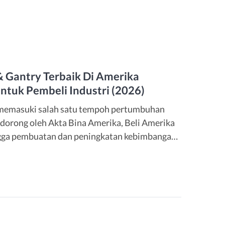
 Gantry Terbaik Di Amerika
ntuk Pembeli Industri (2026)
 memasuki salah satu tempoh pertumbuhan
dorong oleh Akta Bina Amerika, Beli Amerika
gga pembuatan dan peningkatan kebimbangan
ntaan untuk sistem kren buatan Amerika terus
uktur, keluli, automotif, aeroangkasa, tenaga
i, kami […]