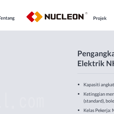
Tentang
Projek
Pengangka
Elektrik 
Kapasiti angkat
Ketinggian men
(standard), bol
Kelas Pekerja: