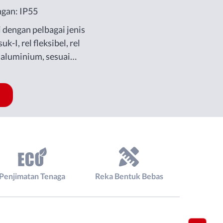
ngan: IP55
i dengan pelbagai jenis
k-I, rel fleksibel, rel
l aluminium, sesuai
 gudang dan barisan
Penjimatan Tenaga
Reka Bentuk Bebas