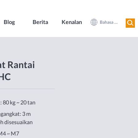
Blog
Berita
Kenalan
Bahasa Melayu
t Rantai
NHC
: 80 kg ~ 20 tan
gangkat: 3 m
eh disesuaikan
 M4 ~ M7