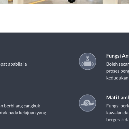
Fungsi An
pat apabila ia
Boleh seca
proses peng
kedudukan y
Mati Lam
n berbilang cangkuk
Fungsi perl
tak pada kelajuan yang
kawalan dan
bergerak d