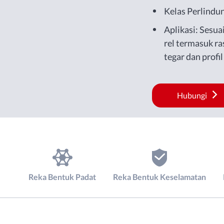
Kelas Perlindu
Aplikasi: Sesua
rel termasuk rasu
tegar dan profi
untuk bengkel,
pengeluaran.
Hubungi
Reka Bentuk Padat
Reka Bentuk Keselamatan