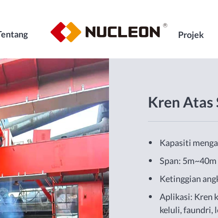
Tentang
Projek
Kren Atas
Kapasiti menga
Span: 5m~40m
Ketinggian an
Aplikasi: Kren 
keluli, faundri