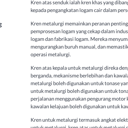
Kren atas senduk ialah kren khas yang diba
kepada pengangkatan logam cair dalam perse
g
Kren metalurgi memainkan peranan penting
pemprosesan logam yang cekap dalam industr
logam dan fabrikasi logam. Mereka menyum
mengurangkan buruh manual, dan memastika
operasi metalurgi.
Kren atas kepala untuk metalurgi direka de
berganda, mekanisme berlebihan dan kawala
metalurgi boleh digunakan untuk tonase yang
untuk metalurgi boleh digunakan untuk tona
perjalanan menggunakan pengurang motor kh
kawalan kelajuan boleh digunakan untuk kaw
Kren untuk metalurgi termasuk angkat elektr
untuk metalurgi, kren atas untuk metalurgi 