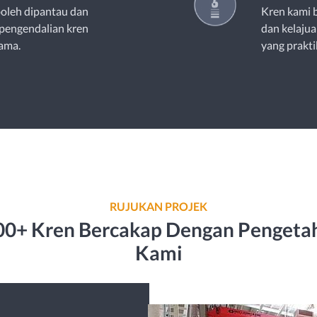
oleh dipantau dan
Kren kami 
pengendalian kren
dan kelajua
sama.
yang prakti
RUJUKAN PROJEK
,000+ Kren Bercakap Dengan Penget
Kami