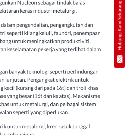
ngunkan Nucleon sebagai tindak balas
Hubungi Kami Sekarang
kitaran keras industri metalurgi.
 dalam pengendalian, pengangkutan dan
i seperti kilang keluli, faundri, penempaan
bang untuk meningkatkan produktiviti,
n keselamatan pekerja yang terlibat dalam
ngan banyak teknologi seperti perlindungan
n lanjutan. Pengangkat elektrik untuk
 kecil (kurang daripada 16t) dan troli khas
se yang besar (16t dan ke atas). Mekanisme
as untuk metalurgi, dan pelbagai sistem
alan seperti yang diperlukan.
ik untuk metalurgi, kren rasuk tunggal
dan sebagainya.