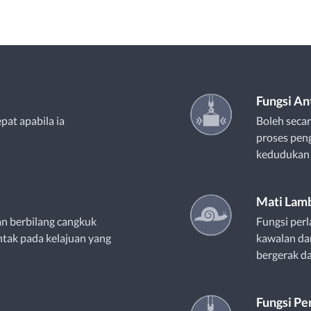
Fungsi An
pat apabila ia
Boleh seca
proses peng
kedudukan y
Mati Lam
n berbilang cangkuk
Fungsi perl
tak pada kelajuan yang
kawalan dan
bergerak d
Fungsi P