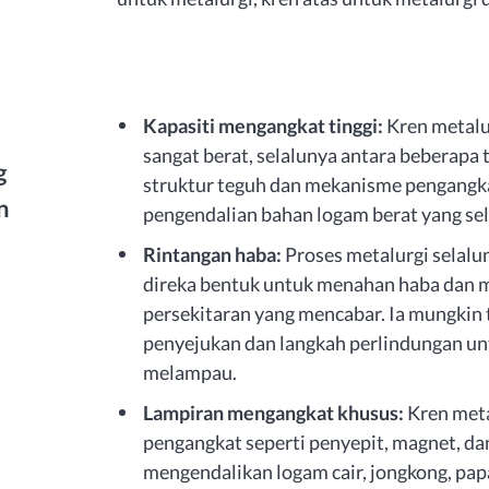
Kapasiti mengangkat tinggi:
Kren metalu
sangat berat, selalunya antara beberapa t
g
struktur teguh dan mekanisme pengangk
n
pengendalian bahan logam berat yang se
Rintangan haba:
Proses metalurgi selalun
direka bentuk untuk menahan haba dan 
persekitaran yang mencabar. Ia mungkin
penyejukan dan langkah perlindungan un
melampau.
Lampiran mengangkat khusus:
Kren meta
pengangkat seperti penyepit, magnet, da
mengendalikan logam cair, jongkong, pap