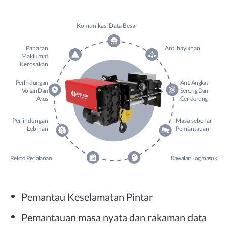
Komunikasi Data Besar
Paparan
Anti hayunan
Maklumat
Kerosakan
Perlindungan
Anti Angkat
Voltan Dan
Serong Dan
Arus
Cenderung
Perlindungan
Masa sebenar
Lebihan
Pemantauan
Rekod Perjalanan
Kawalan Log masuk
Pemantau Keselamatan Pintar
Pemantauan masa nyata dan rakaman data