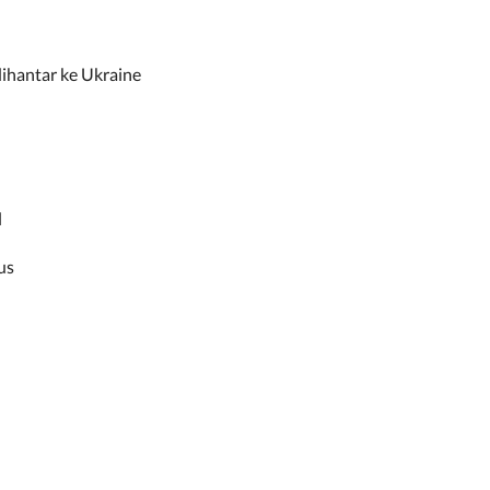
ihantar ke Ukraine
l
us