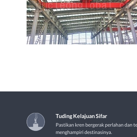
Tuding Kelajuan Sifar
Pastikan kren bergerak perlahan dan te
menghampiri destinasinya.