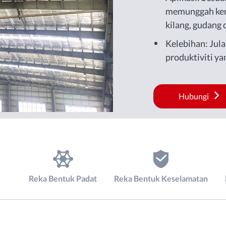
memunggah ker
kilang, gudang
pengangkutan.
Kelebihan: Jula
produktiviti yan
Hubungi
Reka Bentuk Padat
Reka Bentuk Keselamatan