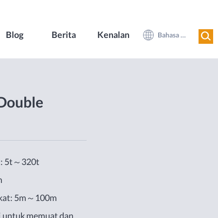
Blog
Berita
Kenalan
Bahasa Melayu
Double
t: 5t～320t
m
gkat: 5m～100m
ai untuk memuat dan