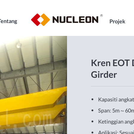
Tentang
Projek
Kren EOT 
Girder
Kapasiti angka
Span: 5m～60
Ketinggian an
Aplikasi: Sesu