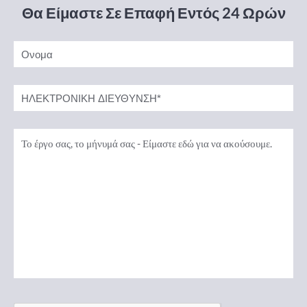
Θα Είμαστε Σε Επαφή Εντός 24 Ωρών