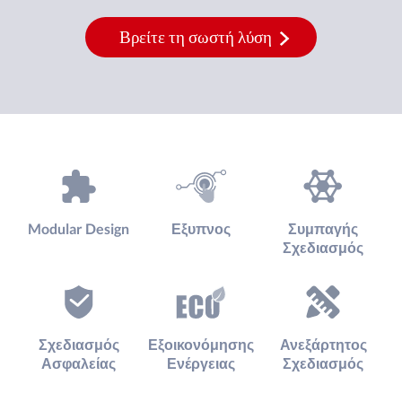
Βρείτε τη σωστή λύση
Modular Design
Εξυπνος
Συμπαγής
Σχεδιασμός
Σχεδιασμός
Εξοικονόμησης
Ανεξάρτητος
Ασφαλείας
Ενέργειας
Σχεδιασμός