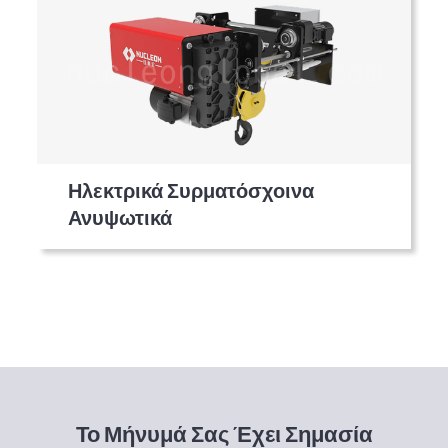
Ηλεκτρικά Συρματόσχοινα
Ανυψωτικά
Το Μήνυμά Σας Έχει Σημασία