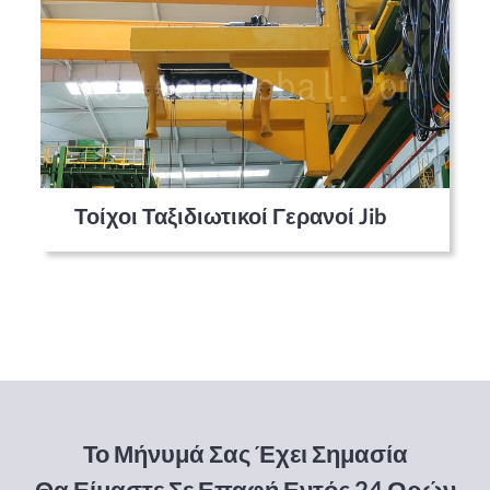
Τοίχοι Ταξιδιωτικοί Γερανοί Jib
Το Μήνυμά Σας Έχει Σημασία
Θα Είμαστε Σε Επαφή Εντός 24 Ωρών