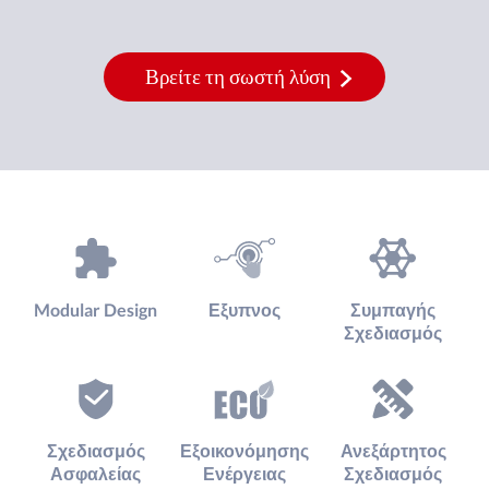
Βρείτε τη σωστή λύση
Modular Design
Εξυπνος
Συμπαγής
Σχεδιασμός
Σχεδιασμός
Εξοικονόμησης
Ανεξάρτητος
Ασφαλείας
Ενέργειας
Σχεδιασμός