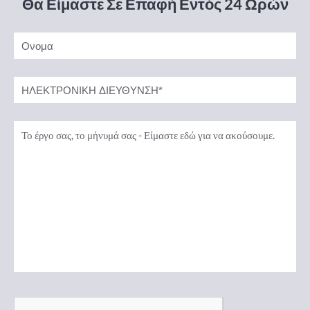
Θα Είμαστε Σε Επαφή Εντός 24 Ωρών