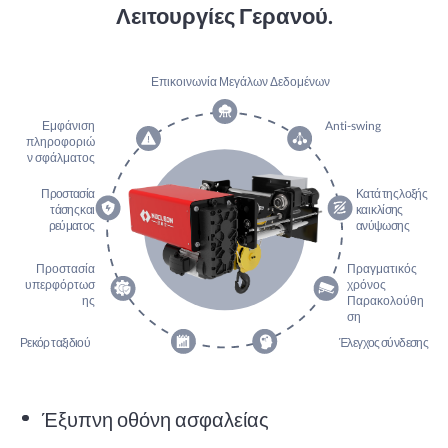
Λειτουργίες Γερανού.
Επικοινωνία Μεγάλων Δεδομένων
Εμφάνιση
Anti-swing
πληροφοριώ
ν σφάλματος
Προστασία
Κατά της λοξής
τάσης και
και κλίσης
ρεύματος
ανύψωσης
Προστασία
Πραγματικός
υπερφόρτωσ
χρόνος
ης
Παρακολούθη
ση
Ρεκόρ ταξιδιού
Έλεγχος σύνδεσης
Έξυπνη οθόνη ασφαλείας