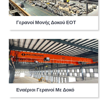
Γερανοί Μονής Δοκού ΕΟΤ
Εναέριοι Γερανοί Με Δοκό