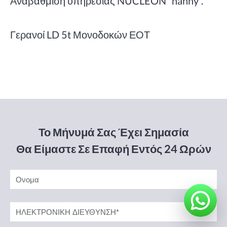
Αναβάθμιση υπηρεσίας NUCLEON “nanny”.
Γερανοί LD 5t Μονοδοκών ΕΟΤ
Το Μήνυμά Σας Έχει Σημασία
Θα Είμαστε Σε Επαφή Εντός 24 Ωρών