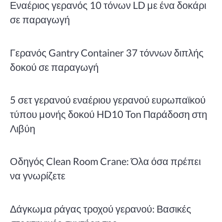
Εναέριος γερανός 10 τόνων LD με ένα δοκάρι
σε παραγωγή
Γερανός Gantry Container 37 τόννων διπλής
δοκού σε παραγωγή
5 σετ γερανού εναέριου γερανού ευρωπαϊκού
τύπου μονής δοκού HD10 Ton Παράδοση στη
Λιβύη
Οδηγός Clean Room Crane: Όλα όσα πρέπει
να γνωρίζετε
Δάγκωμα ράγας τροχού γερανού: Βασικές