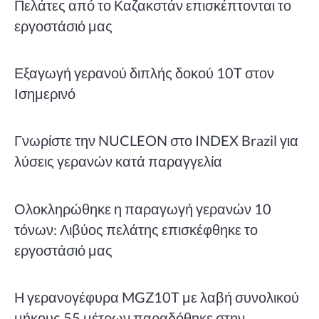
Πελάτες από το Καζακστάν επισκέπτονται το
εργοστάσιό μας
Εξαγωγή γερανού διπλής δοκού 10T στον
Ισημερινό
Γνωρίστε την NUCLEON στο INDEX Brazil για
λύσεις γερανών κατά παραγγελία
Ολοκληρώθηκε η παραγωγή γερανών 10
τόνων: Λιβύος πελάτης επισκέφθηκε το
εργοστάσιό μας
Η γερανογέφυρα MGZ10T με λαβή συνολικού
μήκους 55 μέτρων παραδόθηκε στην