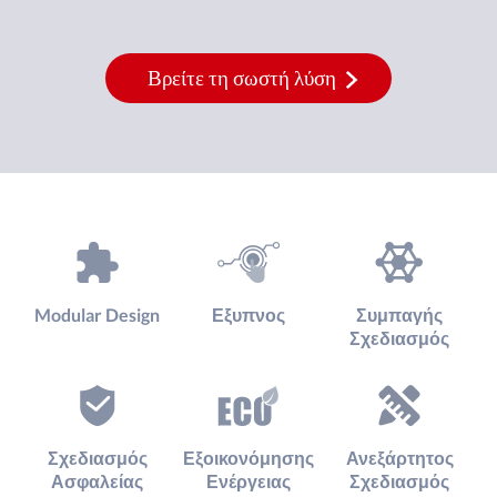
Βρείτε τη σωστή λύση
Modular Design
Εξυπνος
Συμπαγής
Σχεδιασμός
Σχεδιασμός
Εξοικονόμησης
Ανεξάρτητος
Ασφαλείας
Ενέργειας
Σχεδιασμός