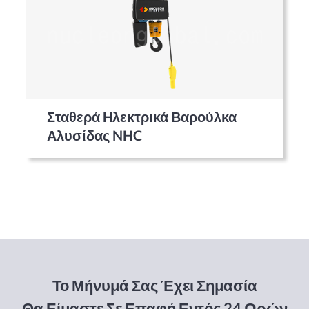
Σταθερά Ηλεκτρικά Βαρούλκα
Αλυσίδας NHC
Το Μήνυμά Σας Έχει Σημασία
Θα Είμαστε Σε Επαφή Εντός 24 Ωρών