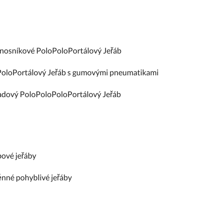
osníkové PoloPoloPortálový Jeřáb
oloPortálový Jeřáb s gumovými pneumatikami
adový PoloPoloPoloPortálový Jeřáb
ové jeřáby
nné pohyblivé jeřáby