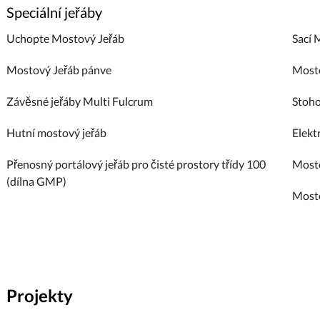
Speciální jeřáby
Uchopte Mostový Jeřáb
Sací 
Mostový Jeřáb pánve
Mosto
Závěsné jeřáby Multi Fulcrum
Stoho
Hutní mostový jeřáb
Elekt
Přenosný portálový jeřáb pro čisté prostory třídy 100
Mosto
(dílna GMP)
Mosto
Projekty