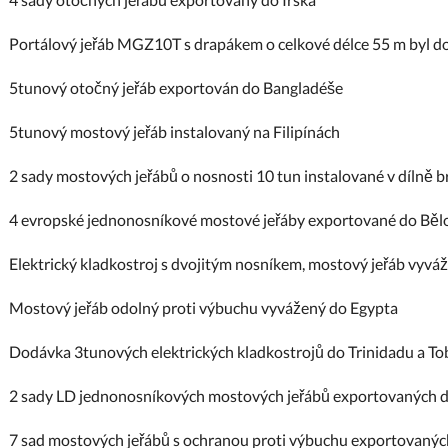
Portálový jeřáb MGZ10T s drapákem o celkové délce 55 m byl d
5tunový otočný jeřáb exportován do Bangladéše
5tunový mostový jeřáb instalovaný na Filipínách
2 sady mostových jeřábů o nosnosti 10 tun instalované v dílně b
4 evropské jednonosníkové mostové jeřáby exportované do Běl
Elektrický kladkostroj s dvojitým nosníkem, mostový jeřáb vyvá
Mostový jeřáb odolný proti výbuchu vyvážený do Egypta
Dodávka 3tunových elektrických kladkostrojů do Trinidadu a T
2 sady LD jednonosníkových mostových jeřábů exportovaných 
7 sad mostových jeřábů s ochranou proti výbuchu exportovanýc