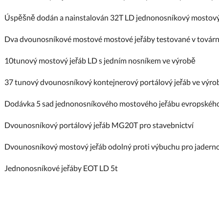
Úspěšně dodán a nainstalován 32T LD jednonosníkový mostový
Dva dvounosníkové mostové mostové jeřáby testované v továrn
10tunový mostový jeřáb LD s jedním nosníkem ve výrobě
37 tunový dvounosníkový kontejnerový portálový jeřáb ve výro
Dodávka 5 sad jednonosníkového mostového jeřábu evropskéh
Dvounosníkový portálový jeřáb MG20T pro stavebnictví
Dvounosníkový mostový jeřáb odolný proti výbuchu pro jaderno
Jednonosníkové jeřáby EOT LD 5t