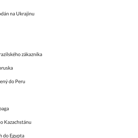
odán na Ukrajinu
razilského zákazníka
oruska
žený do Peru
obaga
do Kazachstánu
h do Egypta