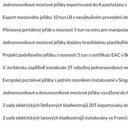
Jednonosníkové mostové jeřáby exportované do Kazachstánu s 
Export mostového jeřábu 10 tun LB v nevýbušném provedení d
Přenosný portálový jeřáb o nosnosti 5 tun na míru pro manipula
Jednonosníkové mostové jeřáby dodány brazilskému plastikář
Projekt podvěsného jeřábu s nosností 5 tun s certifikací EAC v 
V Jordánsku úspěšně instalován 3T výbušný jednonosníkový mo
Evropské portálové jeřáby s jedním nosníkem instalované v Sin
Jednonosníkové a dvounosníkové mostové jeřáby vyvážené do 
2 sady elektrických řetězových kladkostrojů 20T exportovány d
2 sady elektrických lanových kladkostrojů instalovány ve Francii