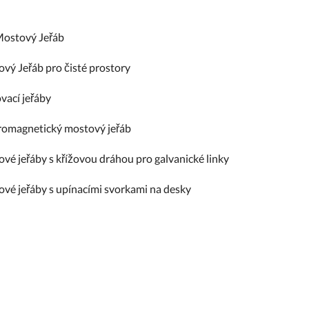
Mostový Jeřáb
vý Jeřáb pro čisté prostory
vací jeřáby
romagnetický mostový jeřáb
vé jeřáby s křížovou dráhou pro galvanické linky
vé jeřáby s upínacími svorkami na desky