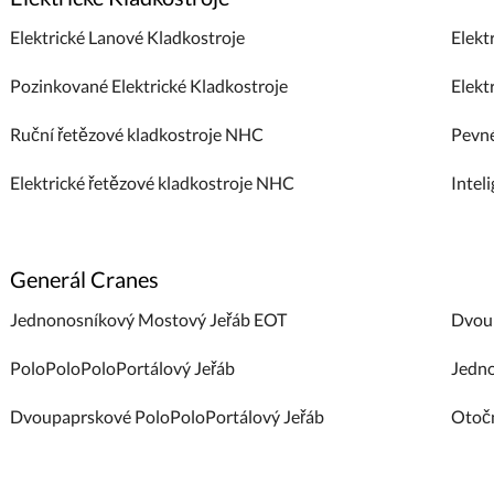
Elektrické Lanové Kladkostroje
Elekt
Pozinkované Elektrické Kladkostroje
Elekt
Ruční řetězové kladkostroje NHC
Pevné
Elektrické řetězové kladkostroje NHC
Intel
Generál Cranes
Jednonosníkový Mostový Jeřáb EOT
Dvoun
PoloPoloPoloPortálový Jeřáb
Jedno
Dvoupaprskové PoloPoloPortálový Jeřáb
Otočn