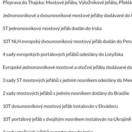
Přeprava do Thajska: Mostové jeřáby, Výložníkové jeřáby, Překlá
Jednonosníkové a dvounosníkové mostové jeřáby dodávané do 
5T jednonosníkový mostový jeřáb dodán do Irska
10T NLH evropský dvounosníkový mostový jeřáb dodán do Per
4 sady evropských portálových jeřábů odeslány do Lotyšska
Evropské jednonosníkové mostové a otočné jeřáby dodávané do
3 sady 5T mostových jeřábů s jedním nosníkem odeslány do Mex
2 sady mostových jeřábů s jedním nosníkem dodány do Brazílie
10T dvounosníkový mostový jeřáb instalován v Ekvádoru
10T portálový jeřáb s dvojitým nosníkem instalován na Ukrajině
4 sady otočných jeřábů exportovány do Irska