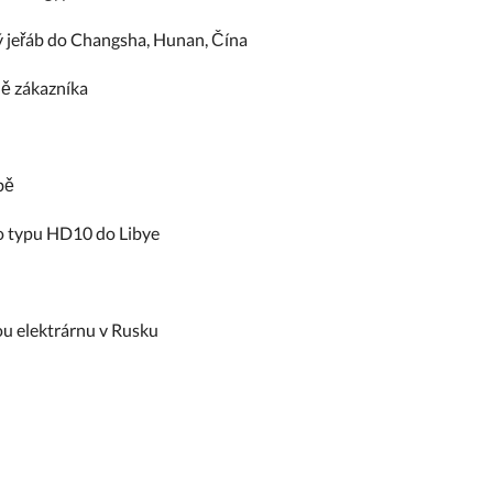
 jeřáb do Changsha, Hunan, Čína
ě zákazníka
bě
o typu HD10 do Libye
u elektrárnu v Rusku