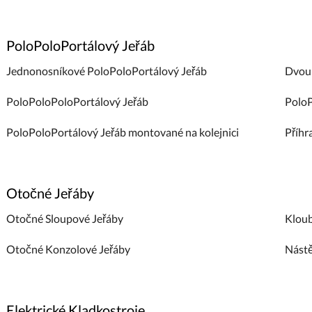
PoloPoloPortálový Jeřáb
Jednonosníkové PoloPoloPortálový Jeřáb
Dvoun
PoloPoloPoloPortálový Jeřáb
PoloP
PoloPoloPortálový Jeřáb montované na kolejnici
Příhr
Otočné Jeřáby
Otočné Sloupové Jeřáby
Kloub
Otočné Konzolové Jeřáby
Nástě
Elektrické Kladkostroje