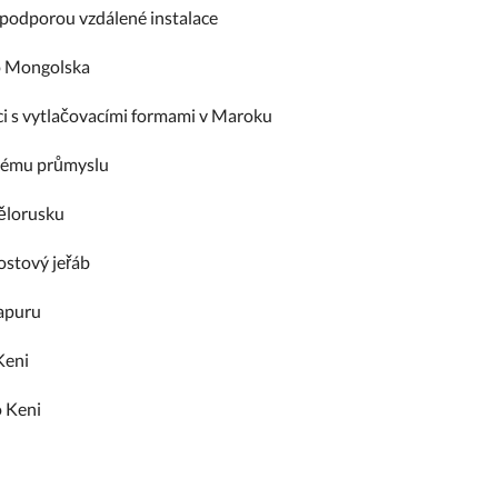
podporou vzdálené instalace
o Mongolska
ci s vytlačovacími formami v Maroku
skému průmyslu
Bělorusku
stový jeřáb
gapuru
Keni
o Keni