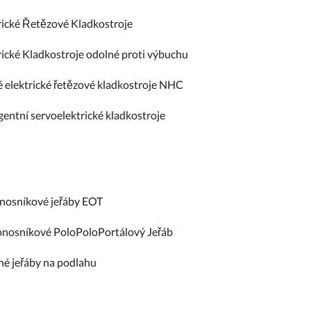
rické Řetězové Kladkostroje
rické Kladkostroje odolné proti výbuchu
 elektrické řetězové kladkostroje NHC
igentní servoelektrické kladkostroje
osníkové jeřáby EOT
nosníkové PoloPoloPortálový Jeřáb
é jeřáby na podlahu