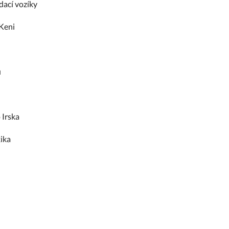
dací vozíky
Keni
u
 Irska
ika