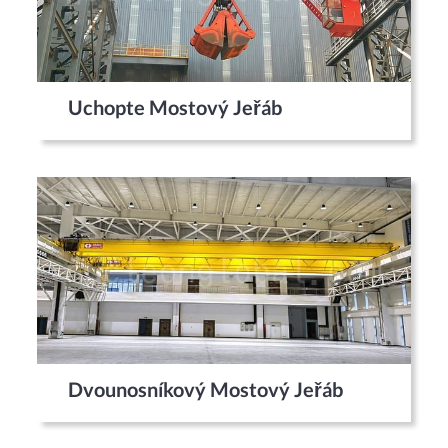
Uchopte Mostový Jeřáb
Dvounosníkový Mostový Jeřáb