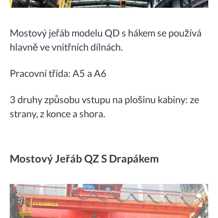
Mostový jeřáb modelu QD s hákem se používá
hlavně ve vnitřních dílnách.
Pracovní třída: A5 a A6
3 druhy způsobu vstupu na plošinu kabiny: ze
strany, z konce a shora.
Mostový Jeřáb QZ S Drapákem