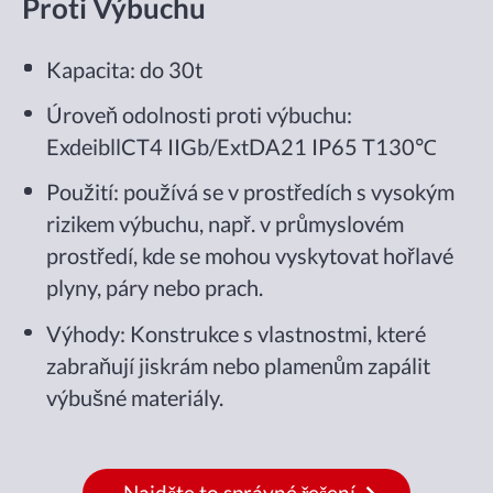
Proti Výbuchu
Kapacita: do 30t
Úroveň odolnosti proti výbuchu:
ExdeibllCT4 IIGb/ExtDA21 IP65 T130℃
Použití: používá se v prostředích s vysokým
rizikem výbuchu, např. v průmyslovém
prostředí, kde se mohou vyskytovat hořlavé
plyny, páry nebo prach.
Výhody: Konstrukce s vlastnostmi, které
zabraňují jiskrám nebo plamenům zapálit
výbušné materiály.
Najděte to správné řešení