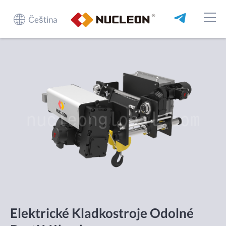
Čeština
Elektrické Kladkostroje Odolné