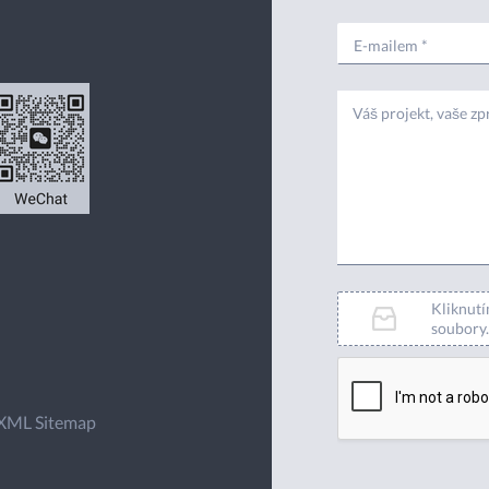
Kliknutí
soubory.
XML Sitemap