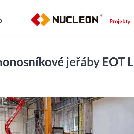
O
Projekty
nonosníkové jeřáby EOT L