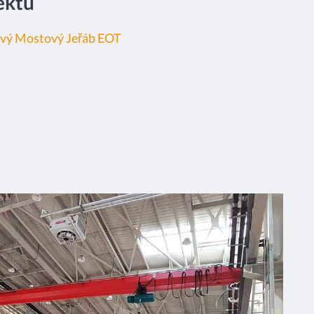
ektu
vý Mostový Jeřáb EOT