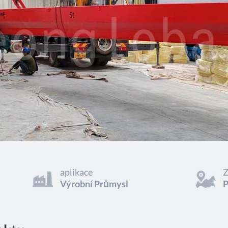
aplikace
Výrobní Průmysl
P