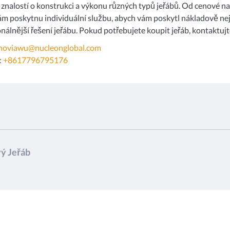
znalostí o konstrukci a výkonu různých typů jeřábů. Od cenové na
m poskytnu individuální službu, abych vám poskytl nákladově nej
nálnější řešení jeřábu. Pokud potřebujete koupit jeřáb, kontaktuj
noviawu@nucleonglobal.com
:
+8617796795176
ý Jeřáb