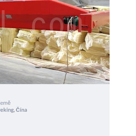
Země
eking, Čína