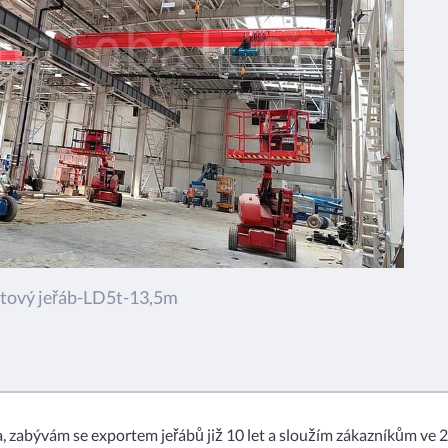
tový jeřáb-LD5t-13,5m
, zabývám se exportem jeřábů již 10 let a sloužím zákazníkům ve