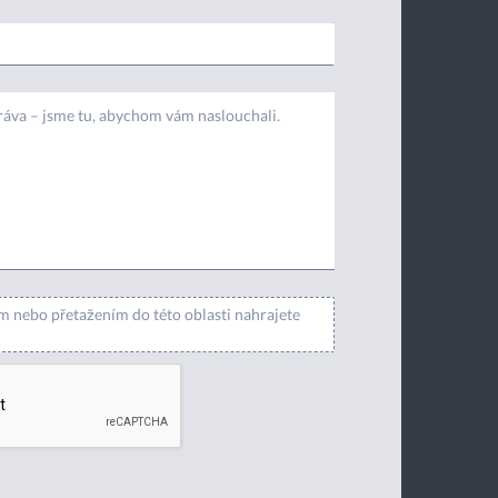
m nebo přetažením do této oblasti nahrajete