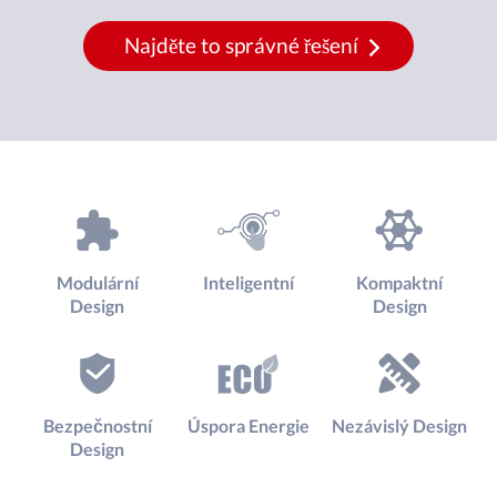
Najděte to správné řešení
Modulární
Inteligentní
Kompaktní
Design
Design
Bezpečnostní
Úspora Energie
Nezávislý Design
Design