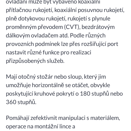
ovládání může být vybaveno koaxiální
přítlačnou rukojetí, koaxiální posuvnou rukojetí,
plně dotykovou rukojetí, rukojetí s plynule
proměnným převodem (CVT), bezdrátovým
dálkovým ovladačem atd. Podle různých
provozních podmínek lze přes rozšiřující port
nastavit různé funkce pro realizaci
přizpůsobených služeb.
Mají otočný stožár nebo sloup, který jim
umožňuje horizontálně se otáčet, obvykle
poskytující kruhové pokrytí o 180 stupňů nebo
360 stupňů.
Pomáhají zefektivnit manipulaci s materiálem,
operace na montážní lince a