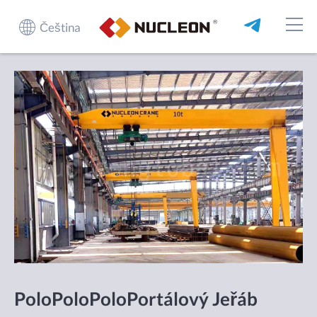
Čeština
PoloPoloPoloPortálový Jeřáb