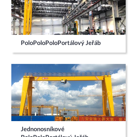
PoloPoloPoloPortálový Jeřáb
Jednonosníkové