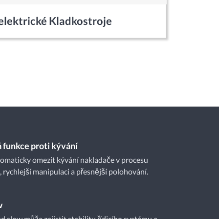
elektrické Kladkostroje
á funkce proti kývání
omaticky omezit kývání nakladače v procesu
 rychlejší manipulaci a přesnější polohování.
w
 slow může zajistit stabilitu řídicího systému a