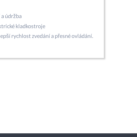
í a údržba
trické kladkostroje
epší rychlost zvedání a přesné ovládání.