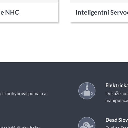
oje NHC
Inteligentní Servo
Elektrick
k cíli pohyboval pomalu a
Dokáže aut
manipulace,
Dead Slo
 více háčků, aby háky
Funkce Dead