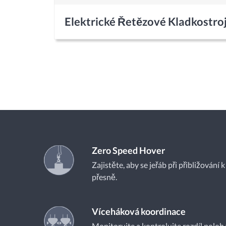
Elektrické Řetězové Kladkostr
Zero Speed Hover
Zajistěte, aby se jeřáb při přibližování 
přesně.
Víceháková koordinace
Monitorujte a kontrolujte rozdíl poloh