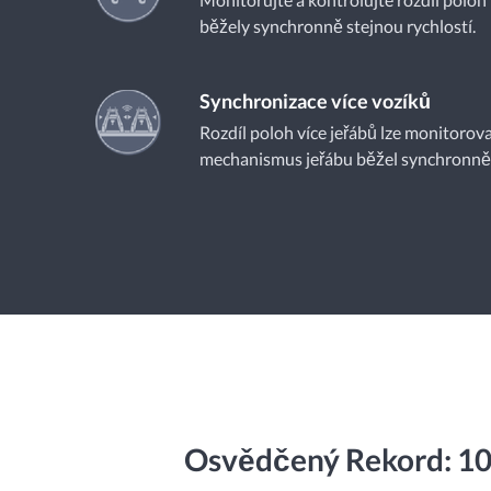
běžely synchronně stejnou rychlostí.
Synchronizace více vozíků
Rozdíl poloh více jeřábů lze monitorovat
mechanismus jeřábu běžel synchronně s
Osvědčený Rekord: 100