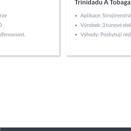
Trinidadu A Tobaga
rze
Aplikace: Strojírenstv
D
Výrobek: 3 tunové elek
přenosnost.
Výhody: Poskytují nejl