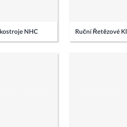
dkostroje NHC
Ruční Řetězové K