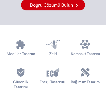
Doğru Çözümü Bulun
Modüler Tasarım
Zeki
Kompakt Tasarım
Güvenlik
Enerji Tasarrufu
Bağımsız Tasarım
Tasarımı