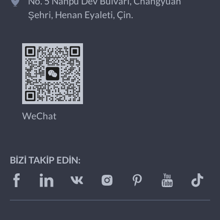
No. 5 Nanpu Dev Bulvarı, Changyuan
Şehri, Henan Eyaleti, Çin.
WeChat
BIZI TAKIP EDIN: