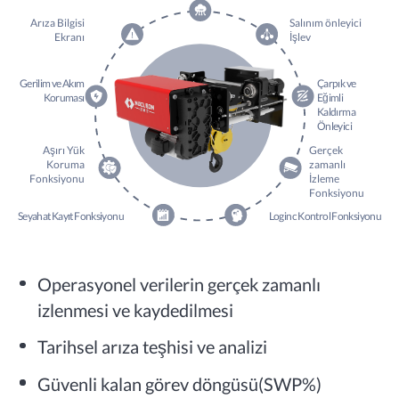
Arıza Bilgisi
Salınım önleyici
Ekranı
İşlev
Gerilim ve Akım
Çarpık ve
Koruması
Eğimli
Kaldırma
Önleyici
Aşırı Yük
Gerçek
Koruma
zamanlı
Fonksiyonu
İzleme
Fonksiyonu
Seyahat Kayıt Fonksiyonu
Loginc Kontrol Fonksiyonu
Operasyonel verilerin gerçek zamanlı
izlenmesi ve kaydedilmesi
Tarihsel arıza teşhisi ve analizi
Güvenli kalan görev döngüsü(SWP%)