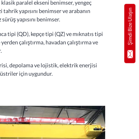
 klasik paralel ekseni benimser, yengeç
i tahrik yapısını benimser ve arabanın
Şimdi Bize Ulaşın
z sürüş yapısını benimser.
 tipi (QD), kepçe tipi (QZ) ve mıknatıs tipi
 yerden çalıştırma, havadan çalıştırma ve
.
i, depolama ve lojistik, elektrik enerjisi
üstriler için uygundur.