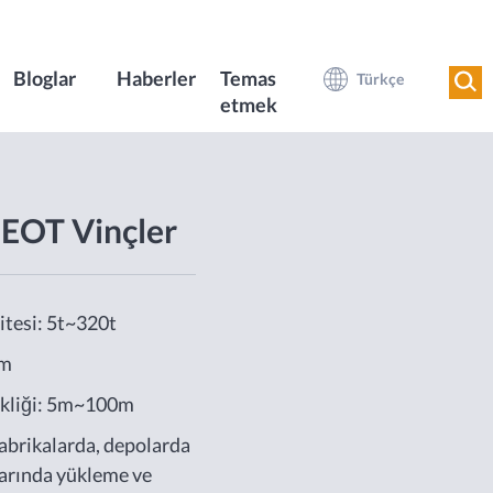
Bloglar
Haberler
Temas
Türkçe
etmek
i EOT Vinçler
itesi: 5t~320t
0m
ekliği: 5m~100m
abrikalarda, depolarda
larında yükleme ve