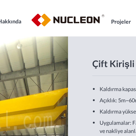
Hakkında
Projeler
Çift Kirişl
Kaldırma kapas
Açıklık: 5m~6
Kaldırma yüks
Uygulamalar: F
ve nakliye alan