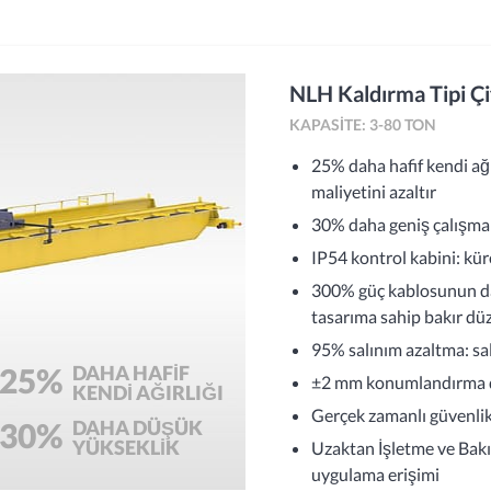
NLH Kaldırma Tipi Çif
KAPASITE: 3-80 TON
25% daha hafif kendi ağ
maliyetini azaltır
30% daha geniş çalışma a
IP54 kontrol kabini: kür
300% güç kablosunun da
tasarıma sahip bakır dü
95% salınım azaltma: sal
25%
DAHA HAFIF
±2 mm konumlandırma d
KENDI AĞIRLIĞI
Gerçek zamanlı güvenlik 
30%
DAHA DÜŞÜK
YÜKSEKLIK
Uzaktan İşletme ve Bakı
uygulama erişimi