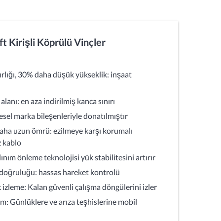
t Kirişli Köprülü Vinçler
ırlığı, 30% daha düşük yükseklik: inşaat
lanı: en aza indirilmiş kanca sınırı
esel marka bileşenleriyle donatılmıştır
ha uzun ömrü: ezilmeye karşı korumalı
z kablo
ınım önleme teknolojisi yük stabilitesini artırır
oğruluğu: hassas hareket kontrolü
izleme: Kalan güvenli çalışma döngülerini izler
m: Günlüklere ve arıza teşhislerine mobil