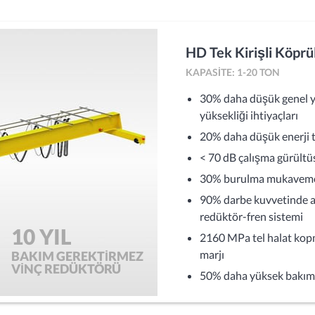
HD Tek Kirişli Köprü
KAPASITE: 1-20 TON
30% daha düşük genel yü
yüksekliği ihtiyaçları
20% daha düşük enerji tü
< 70 dB çalışma gürültüsü
30% burulma mukavemetin
90% darbe kuvvetinde a
redüktör-fren sistemi
10 YIL
2160 MPa tel halat ko
marjı
BAKIM GEREKTİRMEZ
VİNÇ REDÜKTÖRÜ
50% daha yüksek bakım ve