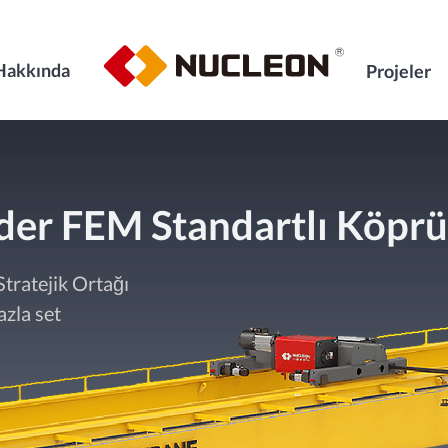
Hakkında
Projeler
er FEM Standartlı Köprül
tratejik Ortağı
azla set