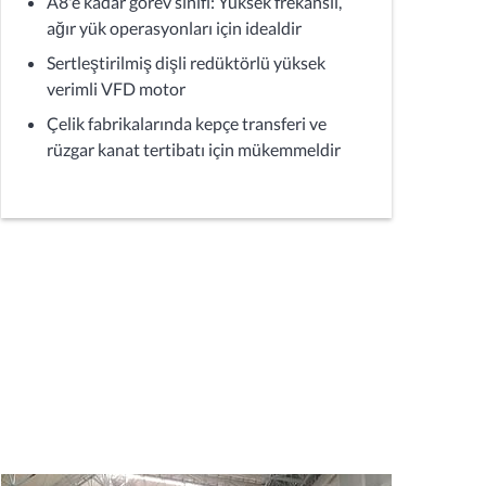
A8'e kadar görev sınıfı: Yüksek frekanslı,
ağır yük operasyonları için idealdir
Sertleştirilmiş dişli redüktörlü yüksek
verimli VFD motor
Çelik fabrikalarında kepçe transferi ve
rüzgar kanat tertibatı için mükemmeldir