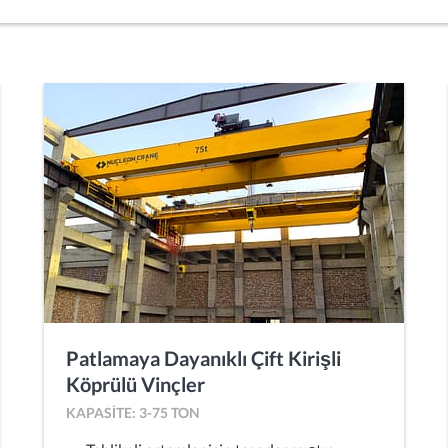
Patlamaya Dayanıklı Çift Kirişli
Köprülü Vinçler
KAPASITE: 3-75 TON