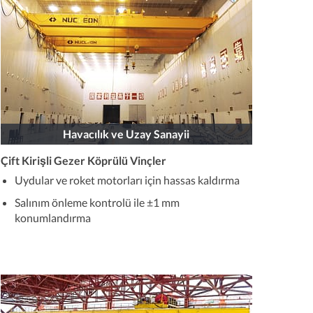
Havacılık ve Uzay Sanayii
Çift Kirişli Gezer Köprülü Vinçler
Uydular ve roket motorları için hassas kaldırma
Salınım önleme kontrolü ile ±1 mm
konumlandırma