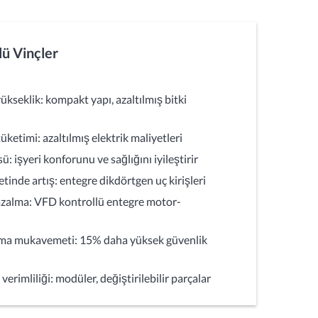
lü Vinçler
kseklik: kompakt yapı, azaltılmış bitki
ketimi: azaltılmış elektrik maliyetleri
: işyeri konforunu ve sağlığını iyileştirir
de artış: entegre dikdörtgen uç kirişleri
zalma: VFD kontrollü entegre motor-
pma mukavemeti: 15% daha yüksek güvenlik
rimliliği: modüler, değiştirilebilir parçalar