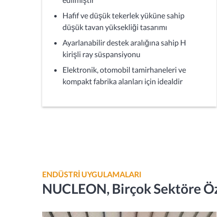
Hafif ve düşük tekerlek yüküne sahip
düşük tavan yüksekliği tasarımı
Ayarlanabilir destek aralığına sahip H
kirişli ray süspansiyonu
Elektronik, otomobil tamirhaneleri ve
kompakt fabrika alanları için idealdir
ENDÜSTRI UYGULAMALARI
NUCLEON, Birçok Sektöre Öz