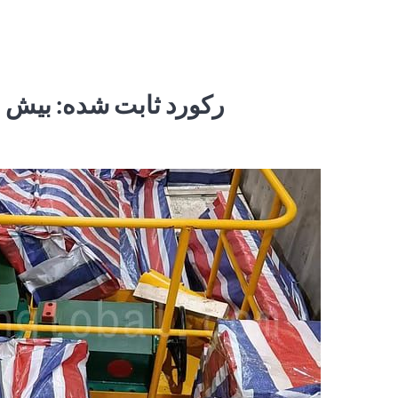
رکورد ثابت شده: بیش از 100000 جرثقیل با دانش و قابلیت اطمینان ما صحبت 