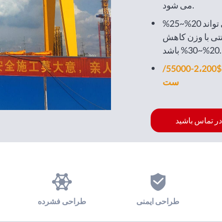
می شود.
مزایا: ارتفاع کلی می تواند 20%~25%
نتی با وزن کاهش
20%~30% باشد.
$2،200-55000/
ست
در تماس باشید
طراحی ایمنی
طراحی فشرده