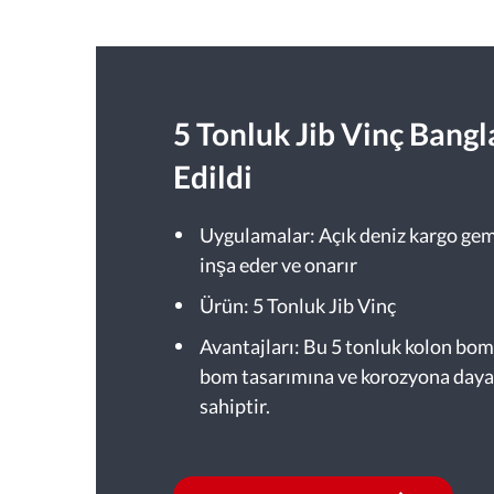
5 Tonluk Jib Vinç Bangl
Edildi
Uygulamalar: Açık deniz kargo gem
inşa eder ve onarır
Ürün: 5 Tonluk Jib Vinç
Avantajları: Bu 5 tonluk kolon boml
bom tasarımına ve korozyona daya
sahiptir.