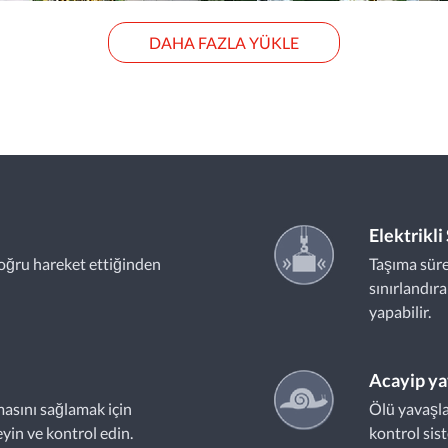
DAHA FAZLA YÜKLE
Elektrikl
oğru hareket ettiğinden
Taşıma süre
sınırlandır
yapabilir.
Acayip y
masını sağlamak için
Ölü yavaşla
yin ve kontrol edin.
kontrol sis