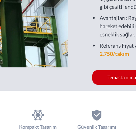
gibi çeşitli endü
Avantajları: Ra
hareket edebili
esneklik sağlar.
Referans Fiyat 
2.750/takım
Temasta olm
Kompakt Tasarım
Güvenlik Tasarımı