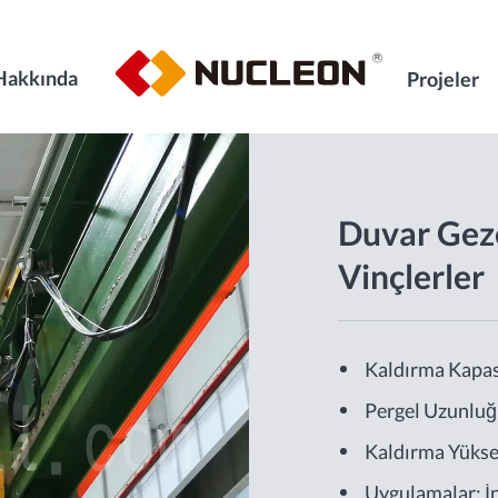
Hakkında
Projeler
Duvar Gez
Vinçlerler
Kaldırma Kapas
Pergel Uzunlu
Kaldırma Yüks
Uygulamalar: İn