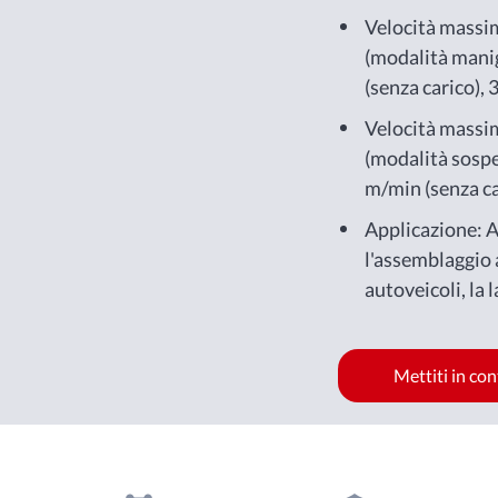
Velocità massi
(modalità manig
(senza carico), 
carico)
Velocità massi
(modalità sospe
m/min (senza ca
(a pieno carico)
Applicazione: 
l'assemblaggio
autoveicoli, la
la pallettizzazi
Mettiti in co