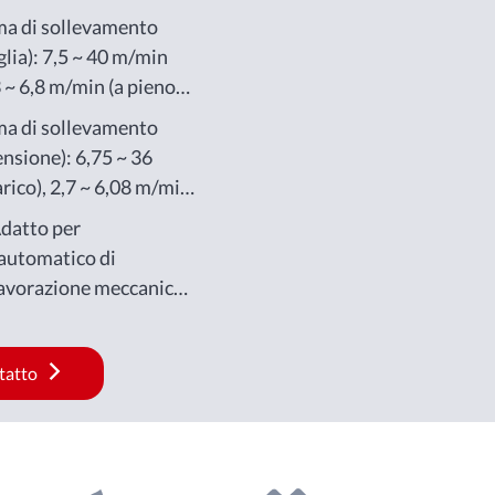
ma di sollevamento
lia): 7,5 ~ 40 m/min
3 ~ 6,8 m/min (a pieno
ma di sollevamento
nsione): 6,75 ~ 36
rico), 2,7 ~ 6,08 m/min
Adatto per
 automatico di
 lavorazione meccanica,
one in magazzino, ecc.
ntatto