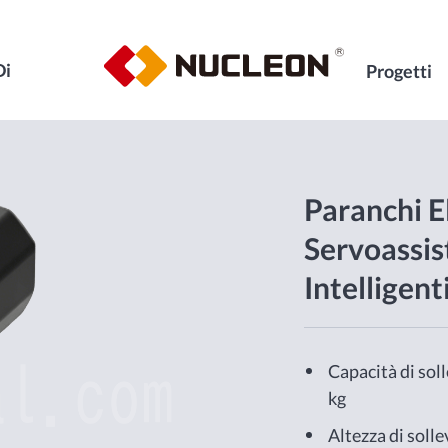
Di
Progetti
Paranchi El
Servoassist
Intelligent
Capacità di sol
kg
Altezza di soll