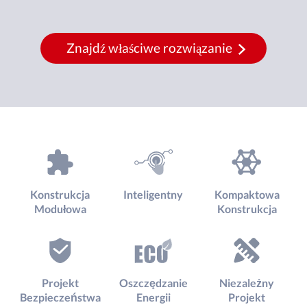
Znajdź właściwe rozwiązanie
Konstrukcja
Inteligentny
Kompaktowa
Modułowa
Konstrukcja
Projekt
Oszczędzanie
Niezależny
Bezpieczeństwa
Energii
Projekt