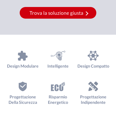
Trova la soluzione giusta
Design Modulare
Intelligente
Design Compatto
Progettazione
Risparmio
Progettazione
Della Sicurezza
Energetico
Indipendente