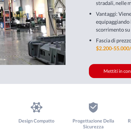
stradali, nelle m
molti altri setto
Vantaggi: Viene
equipaggiando i
scorrimento su 
Fascia di prezzo
$2.200-55.000/
Mettiti in co
Design Compatto
Progettazione Della
R
Sicurezza