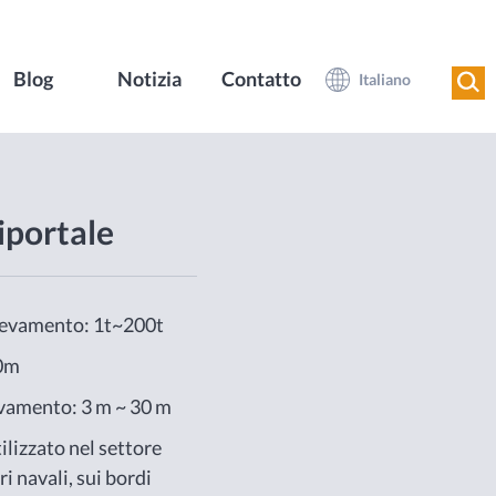
Blog
Notizia
Contatto
Italiano
iportale
llevamento: 1t~200t
0m
evamento: 3 m ~ 30 m
ilizzato nel settore
ri navali, sui bordi