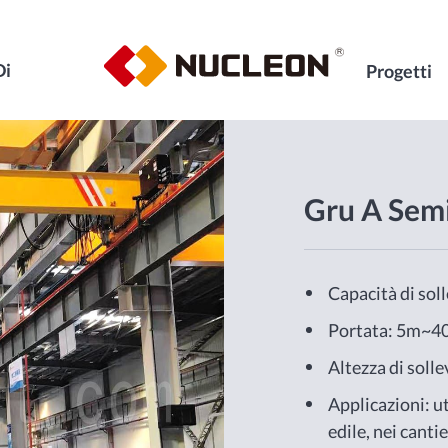
Di
Progetti
Gru A Sem
Capacità di so
Portata: 5m~4
Altezza di soll
Applicazioni: ut
edile, nei cantie