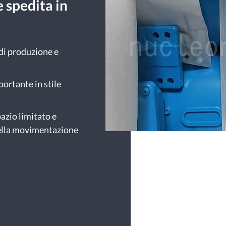
 spedita in
 di produzione e
ortante in stile
pazio limitato e
nella movimentazione