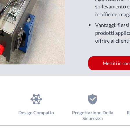
sollevamento e 
in officine, maga
Vantaggi: fless
prodotti applica
offrire ai client
Mettiti in co
Design Compatto
Progettazione Della
R
Sicurezza