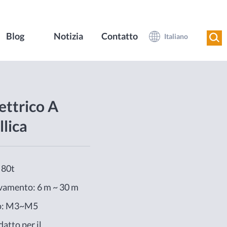
Blog
Notizia
Contatto
Italiano
ettrico A
lica
 80t
evamento: 6 m ~ 30 m
oro: M3~M5
atto per il