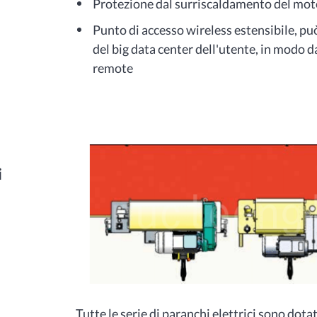
Protezione dal surriscaldamento del mot
Punto di accesso wireless estensibile, pu
del big data center dell'utente, in modo 
remote
i
Tutte le serie di paranchi elettrici sono dot