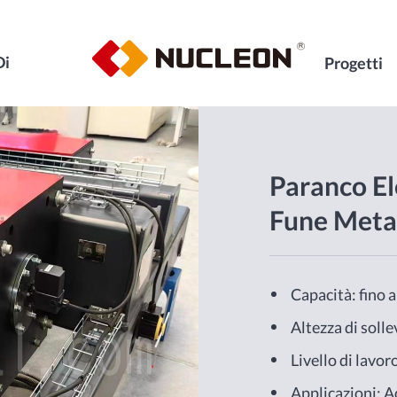
Di
Progetti
Paranco El
Fune Metal
Capacità: fino a
Altezza di soll
Livello di lav
Applicazioni: Ad