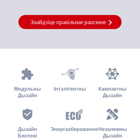
Знайдзіце правільнае рашэнне
Модульны
Інтэлігентны
Кампактны
Дызайн
Дызайн
Дызайн
Энергазберажэнне
Незалежны
Бяспекі
Дызайн