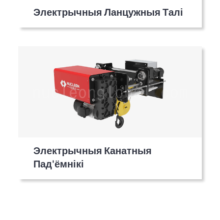
Электрычныя Ланцужныя Талі
Электрычныя Канатныя
Пад'ёмнікі