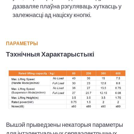
дазваляе плаўна рэгуляваць хуткасць у
залежнасці ад націску кнопкі.
ПАРАМЕТРЫ
Тэхнічныя Характарыстыкі
Вышэй прыведзены некаторыя параметры
для інтэлектуальных серваэлектрычных