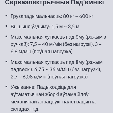
Серваэлектрычныя Пад'ёмнікі
Грузападымальнасць: 80 кг ~ 600 кг
Вышыня ўздыму: 1,5 м ~ 3,5 м
Максімальная хуткасць пад'ёму (рэжым з
ручкай): 7,5 ~ 40 м/мін (без нагрузкі), 3 ~
6,8 м/мін (поўная нагрузка)
Максімальная хуткасць пад'ёму (рэжым
падвескі): 6,75 ~ 36 м/мін (без нагрузкі),
2,7 ~ 6,08 м/мін (поўная нагрузка)
Ужыванне: Падыходзіць для
аўтаматычнай зборкі аўтамабіляў,
механічнай апрацоўкі, палетізацыі на
складах і г.д.