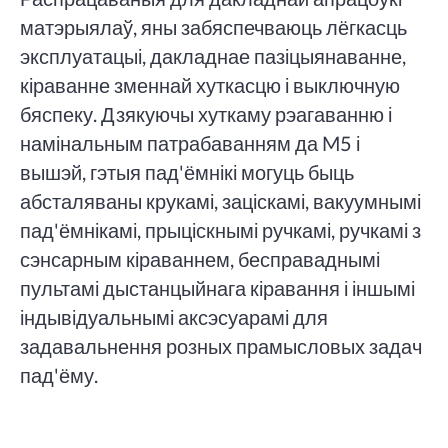
матэрыялаў, яны забяспечваюць лёгкасць
эксплуатацыі, дакладнае пазіцыянаванне,
кіраванне зменнай хуткасцю і выключную
бяспеку. Дзякуючы хуткаму рэагаванню і
намінальным патрабаванням да M5 і
вышэй, гэтыя пад'ёмнікі могуць быць
абсталяваны крукамі, заціскамі, вакуумнымі
пад'ёмнікамі, прыціскнымі ручкамі, ручкамі з
сэнсарным кіраваннем, бесправаднымі
пультамі дыстанцыйнага кіравання і іншымі
індывідуальнымі аксэсуарамі для
задавальнення розных прамысловых задач
пад'ёму.