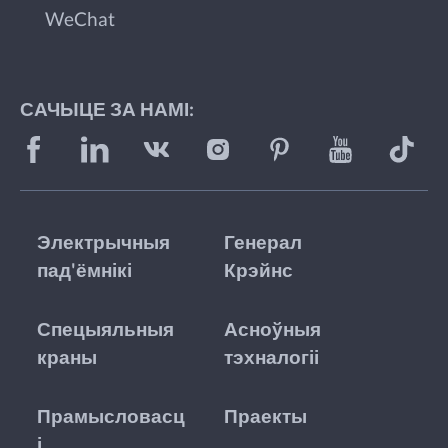
WeChat
САЧЫЦЕ ЗА НАМІ:
Электрычныя
Генерал
пад'ёмнікі
Крэйнс
Спецыяльныя
Асноўныя
краны
тэхналогіі
Прамысловасц
Праекты
і