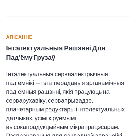
АПІСАННЕ
Інтэлектуальныя Рашэнні Для
Пад'ёму Грузаў
Інтэлектуальныя серваэлектрычныя
пад'ёмнікі — гэта перадавыя эрганамічныя
пад'ёмныя рашэнні, якія працуюць на
серварухавіку, сервапрывадзе,
планетарным рэдуктары і інтэлектуальных
датчыках, усімі кіруемымі
высокапрадукцыйным мікрапрацэсарам.
Распрацаваныя для дакладнай апрацоўкі