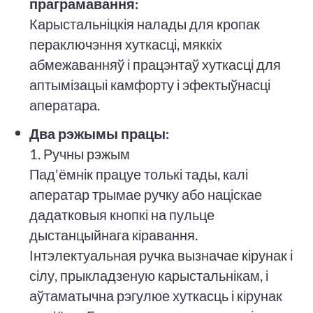
праграмавання:
Карыстальніцкія налады для кропак
пераключэння хуткасці, мяккіх
абмежаванняў і працэнтаў хуткасці для
аптымізацыі камфорту і эфектыўнасці
аператара.
Два рэжымы працы:
1. Ручны рэжым
Пад'ёмнік працуе толькі тады, калі
аператар трымае ручку або націскае
дадатковыя кнопкі на пульце
дыстанцыйнага кіравання.
Інтэлектуальная ручка вызначае кірунак і
сілу, прыкладзеную карыстальнікам, і
аўтаматычна рэгулюе хуткасць і кірунак