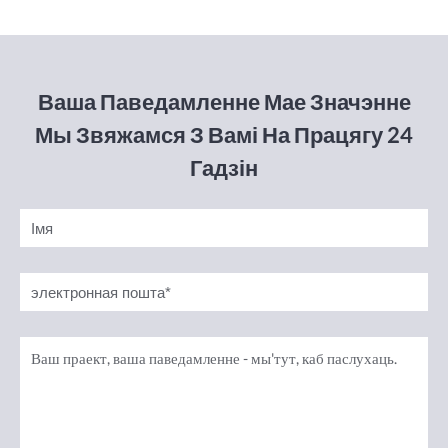
Ваша Паведамленне Мае Значэнне
Мы Звяжамся З Вамі На Працягу 24
Гадзін