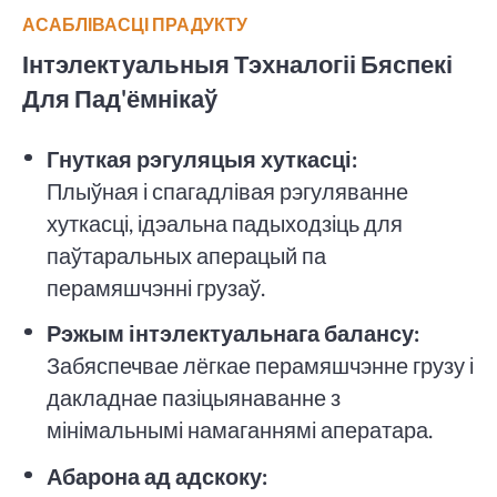
АСАБЛІВАСЦІ ПРАДУКТУ
Інтэлектуальныя Тэхналогіі Бяспекі
Для Пад'ёмнікаў
Гнуткая рэгуляцыя хуткасці:
Плыўная і спагадлівая рэгуляванне
хуткасці, ідэальна падыходзіць для
паўтаральных аперацый па
перамяшчэнні грузаў.
Рэжым інтэлектуальнага балансу:
Забяспечвае лёгкае перамяшчэнне грузу і
дакладнае пазіцыянаванне з
мінімальнымі намаганнямі аператара.
Абарона ад адскоку: