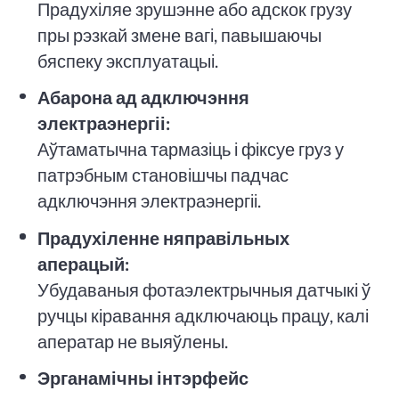
Прадухіляе зрушэнне або адскок грузу
пры рэзкай змене вагі, павышаючы
бяспеку эксплуатацыі.
Абарона ад адключэння
электраэнергіі:
Аўтаматычна тармазіць і фіксуе груз у
патрэбным становішчы падчас
адключэння электраэнергіі.
Прадухіленне няправільных
аперацый:
Убудаваныя фотаэлектрычныя датчыкі ў
ручцы кіравання адключаюць працу, калі
аператар не выяўлены.
Эрганамічны інтэрфейс