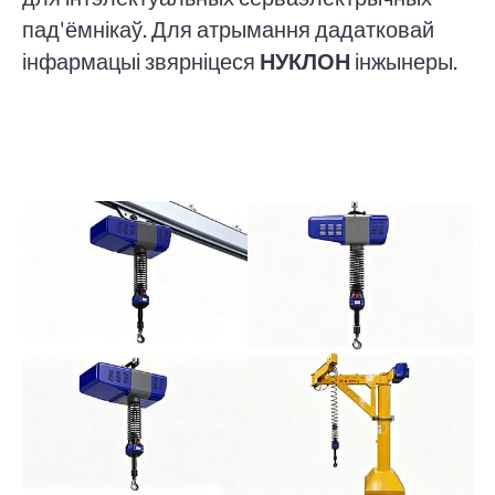
пад'ёмнікаў. Для атрымання дадатковай
інфармацыі звярніцеся
НУКЛОН
інжынеры.