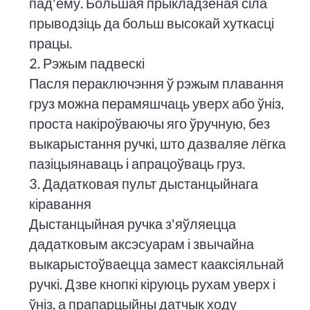
пад'ёму. Большая прыкладзеная сіла
прыводзіць да больш высокай хуткасці
працы.
2. Рэжым падвескі
Пасля пераключэння ў рэжым плавання
груз можна перамяшчаць уверх або ўніз,
проста накіроўваючы яго ўручную, без
выкарыстання ручкі, што дазваляе лёгка
пазіцыянаваць і апрацоўваць груз.
3. Дадатковая пульт дыстанцыйнага
кіравання
Дыстанцыйная ручка з'яўляецца
дадатковым аксэсуарам і звычайна
выкарыстоўваецца замест кааксіяльнай
ручкі. Дзве кнопкі кіруюць рухам уверх і
ўніз, а прапарцыйны датчык ходу