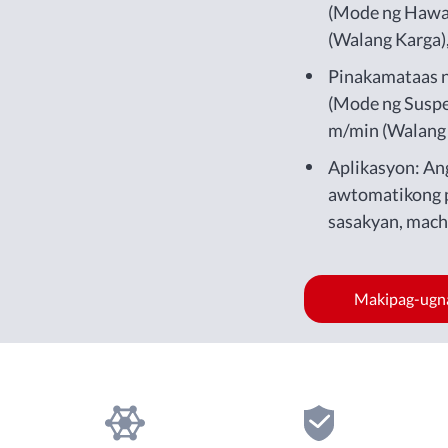
(Mode ng Hawak
(Walang Karga),
Karga)
Pinakamataas n
(Mode ng Suspe
m/min (Walang K
m/min (Buong 
Aplikasyon: An
awtomatikong 
sasakyan, machi
sa bodega, atbp
Makipag-ugn