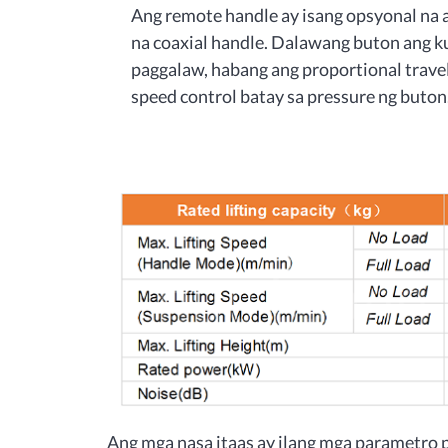
Ang remote handle ay isang opsyonal na 
na coaxial handle. Dalawang buton ang k
paggalaw, habang ang proportional travel
speed control batay sa pressure ng buton
Ang mga nasa itaas ay ilang mga parametro pa