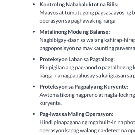
Kontrol ng Nababaluktot na Bilis:
Maayos at tumutugong pagsasaayos ng bil
operasyon sa paghawak ng karga.
Matalinong Mode ng Balanse:
Nagbibigay-daan sa walang kahirap-hirap
pagpoposisyon na may kaunting puwersa 
Proteksyon Laban sa Pagtalbog:
Pinipigilan ang pag-anod o pagtalbog ng 
karga, na nagpapahusay sa kaligtasan sa
Proteksyon sa Pagpalya ng Kuryente:
Awtomatikong nagpreno at nagla-lock ng 
kuryente.
Pag-iwas sa Maling Operasyon:
Hindi pinapagana ng mga built-in na phot
operasyon kapag walang na-detect na ope