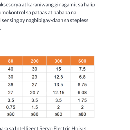
aksesorya at karaniwang ginagamit sa halip
umokontrol sa pataas at pababa na
 sensing ay nagbibigay-daan sa stepless
.
ra sa Intelligent Servo Electric Hoists.