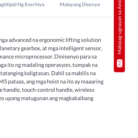
Makipag-ugnayan sa Amin
agtitipid Ng Enerhiya
Malayang Disenyo
 mga advanced na ergonomic lifting solution
lanetary gearbox, at mga intelligent sensor,
rmance microprocessor. Dinisenyo para sa
mga ito ng madaling operasyon, tumpak na
tatanging kaligtasan. Dahil sa mabilis na
M5 pataas, ang mga hoist na ito ay maaaring
e handle, touch-control handle, wireless
ries upang matugunan ang magkakaibang