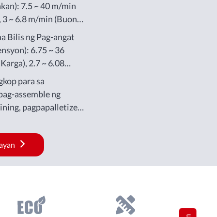
an): 7.5 ~ 40 m/min
 3 ~ 6.8 m/min (Buong
a Bilis ng Pag-angat
nsyon): 6.75 ~ 36
arga), 2.7 ~ 6.08
Karga)
gkop para sa
pag-assemble ng
ning, pagpapalletize
.
ayan