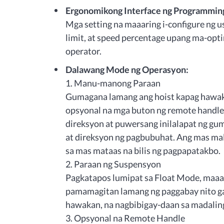
Ergonomikong Interface ng Programmin
Mga setting na maaaring i-configure ng u
limit, at speed percentage upang ma-op
operator.
Dalawang Mode ng Operasyon:
1. Manu-manong Paraan
Gumagana lamang ang hoist kapag hawak 
opsyonal na mga buton ng remote handle.
direksyon at puwersang inilalapat ng gu
at direksyon ng pagbubuhat. Ang mas mal
sa mas mataas na bilis ng pagpapatakbo.
2. Paraan ng Suspensyon
Pagkatapos lumipat sa Float Mode, maaar
pamamagitan lamang ng paggabay nito ga
hawakan, na nagbibigay-daan sa madalin
3. Opsyonal na Remote Handle