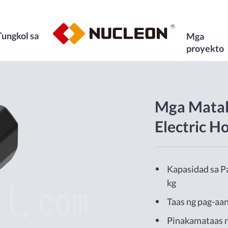
Tungkol sa
Mga
proyekto
Mga Matal
Electric Ho
Kapasidad sa P
kg
Taas ng pag-aan
Pinakamataas n