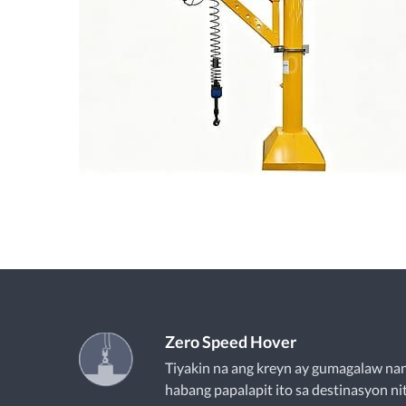
Zero Speed Hover
Tiyakin na ang kreyn ay gumagalaw na
habang papalapit ito sa destinasyon ni