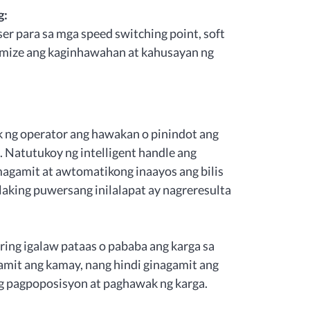
g:
ser para sa mga speed switching point, soft
timize ang kaginhawahan at kahusayan ng
ng operator ang hawakan o pinindot ang
 Natutukoy ng intelligent handle ang
magamit at awtomatikong inaayos ang bilis
aking puwersang inilalapat ay nagreresulta
ing igalaw pataas o pababa ang karga sa
mit ang kamay, nang hindi ginagamit ang
g pagpoposisyon at paghawak ng karga.