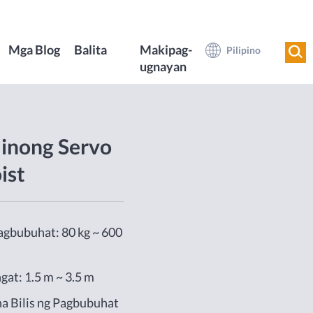
Mga Blog
Balita
Makipag-
Pilipino
ugnayan
inong Servo
ist
agbubuhat: 80 kg ~ 600
gat: 1.5 m ~ 3.5 m
a Bilis ng Pagbubuhat