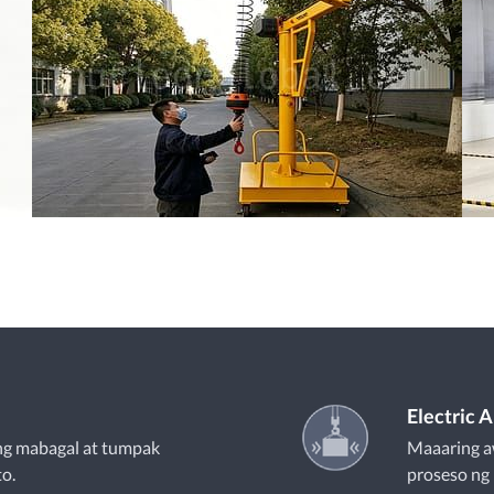
Electric 
ng mabagal at tumpak
Maaaring a
to.
proseso ng