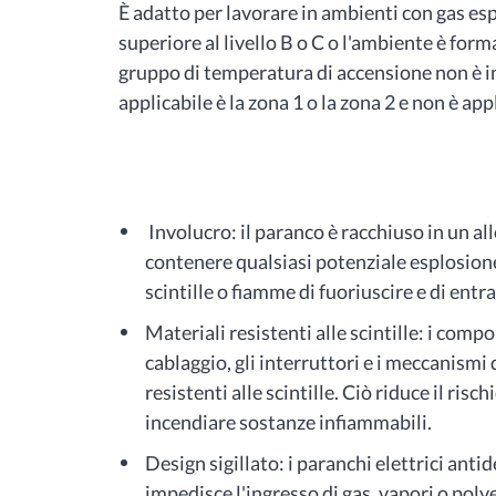
È adatto per lavorare in ambienti con gas espl
superiore al livello B o C o l'ambiente è form
gruppo di temperatura di accensione non è in
applicabile è la zona 1 o la zona 2 e non è appl
Involucro: il paranco è racchiuso in un a
contenere qualsiasi potenziale esplosione
scintille o fiamme di fuoriuscire e di entr
Materiali resistenti alle scintille: i comp
cablaggio, gli interruttori e i meccanismi 
resistenti alle scintille. Ciò riduce il ris
incendiare sostanze infiammabili.
Design sigillato: i paranchi elettrici anti
impedisce l'ingresso di gas, vapori o pol