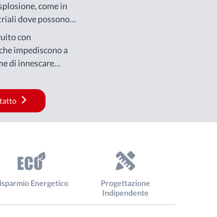
esplosione, come in
riali dove possono
gas, vapori o polveri
uito con
 che impediscono a
me di innescare
ivi.
ntatto
isparmio Energetico
Progettazione
Indipendente