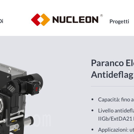
Di
Progetti
Paranco El
Antideflag
Capacità: fino a
Livello antidef
IIGb/ExtDA21
Applicazioni: ut