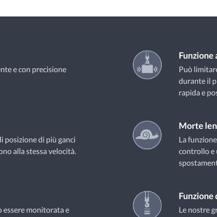
Funzione a
ente e con precisione
Può limitar
durante il
rapida e po
Morte len
i posizione di più ganci
La funzione
ono alla stessa velocità.
controllo e
spostamento
Funzione 
uò essere monitorata e
Le nostre g