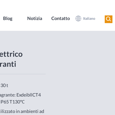
Blog
Notizia
Contatto
Italiano
ettrico
ranti
 30 t
lagrante: ExdeibllCT4
 IP65 T130℃
ilizzato in ambienti ad