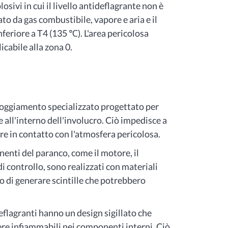
osivi in cui il livello antideflagrante non è
ato da gas combustibile, vapore e aria e il
feriore a T4 (135 ℃). L'area pericolosa
icabile alla zona 0.
lloggiamento specializzato progettato per
 all'interno dell'involucro. Ciò impedisce a
are in contatto con l'atmosfera pericolosa.
onenti del paranco, come il motore, il
di controllo, sono realizzati con materiali
chio di generare scintille che potrebbero
deflagranti hanno un design sigillato che
vere infiammabili nei componenti interni. Ciò