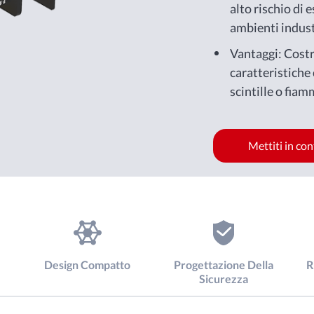
alto rischio di 
ambienti indust
essere presenti 
Vantaggi: Costr
infiammabili.
caratteristiche
scintille o fiam
materiali esplos
Mettiti in co
Design Compatto
Progettazione Della
R
Sicurezza