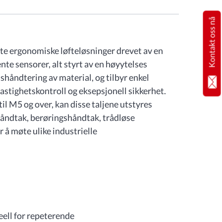
Kontakt oss nå
erte ergonomiske løfteløsninger drevet av en
ente sensorer, alt styrt av en høyytelses
shåndtering av material, og tilbyr enkel
hastighetskontroll og eksepsjonell sikkerhet.
il M5 og over, kan disse taljene utstyres
åndtak, berøringshåndtak, trådløse
r å møte ulike industrielle
eell for repeterende