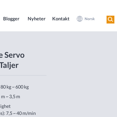
Blogger
Nyheter
Kontakt
Norsk
te Servo
Taljer
 80 kg ~ 600 kg
 m ~ 3,5 m
tighet
): 7,5 ~ 40 m/min