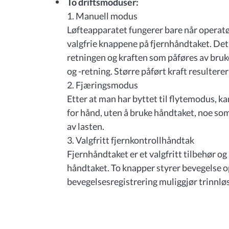
To driftsmoduser:
1. Manuell modus
Løfteapparatet fungerer bare når operatør
valgfrie knappene på fjernhåndtaket. Det 
retningen og kraften som påføres av bruk
og -retning. Større påført kraft resulterer
2. Fjæringsmodus
Etter at man har byttet til flytemodus, ka
for hånd, uten å bruke håndtaket, noe so
av lasten.
3. Valgfritt fjernkontrollhåndtak
Fjernhåndtaket er et valgfritt tilbehør og 
håndtaket. To knapper styrer bevegelse 
bevegelsesregistrering muliggjør trinnlø