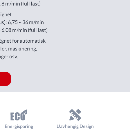
6,8 m/min (full last)
tighet
): 6,75 ~ 36 m/min
~ 6,08 m/min (full last)
gnet for automatisk
ler, maskinering,
ager osv.
Energisparing
Uavhengig Design