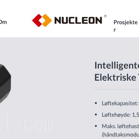
Om
Prosjekte
r
Intelligen
Elektriske 
Løftekapasitet:
Løftehøyde: 1,5
Maks. løftehas
(håndtaksmodus