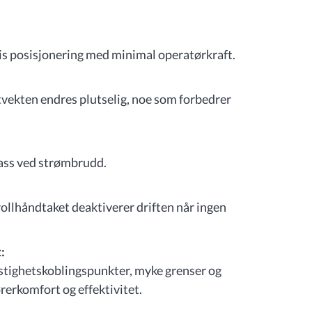
sis posisjonering med minimal operatørkraft.
stvekten endres plutselig, noe som forbedrer
lass ved strømbrudd.
rollhåndtaket deaktiverer driften når ingen
:
astighetskoblingspunkter, myke grenser og
rerkomfort og effektivitet.