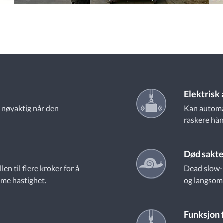
Elektrisk 
g nøyaktig når den
Kan automat
raskere hån
Død sakt
en til flere kroker for å
Dead slow-f
mme hastighet.
og langsom,
Funksjon 