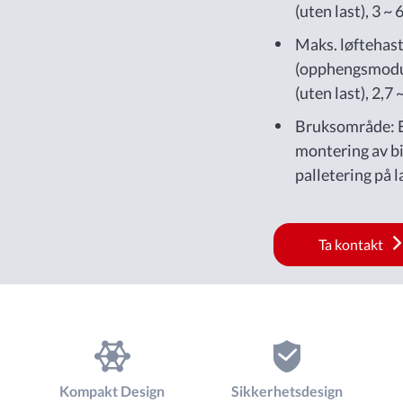
(uten last), 3 ~ 
Maks. løftehas
(opphengsmodus
(uten last), 2,7 
Bruksområde: E
montering av bi
palletering på l
Ta kontakt
Kompakt Design
Sikkerhetsdesign