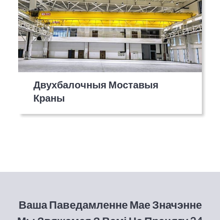
Двухбалочныя Моставыя
Краны
Ваша Паведамленне Мае Значэнне