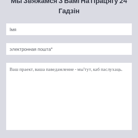
Мы Звяжамся З Вамі На Працягу 24
Гадзін