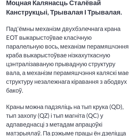
Моцная Калянасць Сталёвай
Канструкцыі, Трывалая І Трывалая.
Пад'ёмны механізм двухбэлечнага крана
EOT выкарыстоўвае класічную
паралельную вось, механізм перамяшчэння
краба выкарыстоўвае нізкахуткасную
цэнтралізаваную прывадную структуру
вала, а механізм перамяшчэння каляскі мае
структуру незалежнага кіравання з абодвух
бакоў.
Краны можна падзяліць на тып крука (QD),
тып захопу (QZ) і тып магніта (QC) у
адпаведнасці з метадам апрацоўкі
матэрыялаў. Па рэжыме працы ён дзеліцца