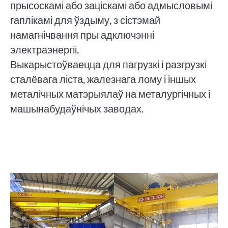
прысоскамі або заціскамі або адмысловымі
гаплікамі для ўздыму, з сістэмай
намагнічвання пры адключэнні
электраэнергіі.
Выкарыстоўваецца для пагрузкі і разгрузкі
сталёвага ліста, жалезнага лому і іншых
металічных матэрыялаў на металургічных і
машынабудаўнічых заводах.