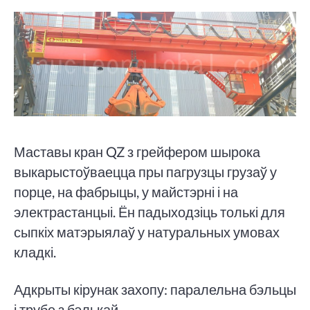
Маставы кран QZ з грейфером шырока
выкарыстоўваецца пры пагрузцы грузаў у
порце, на фабрыцы, у майстэрні і на
электрастанцыі. Ён падыходзіць толькі для
сыпкіх матэрыялаў у натуральных умовах
кладкі.
Адкрыты кірунак захопу: паралельна бэльцы
і трубе з бэлькай.