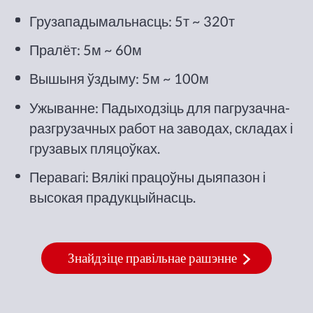
Грузападымальнасць: 5т ~ 320т
Пралёт: 5м ~ 60м
Вышыня ўздыму: 5м ~ 100м
Ужыванне: Падыходзіць для пагрузачна-
разгрузачных работ на заводах, складах і
грузавых пляцоўках.
Перавагі: Вялікі працоўны дыяпазон і
высокая прадукцыйнасць.
Знайдзіце правільнае рашэнне