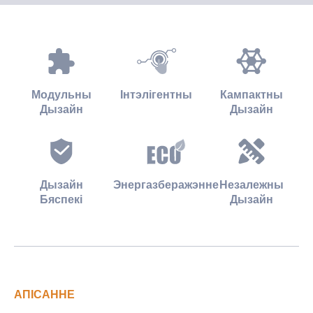
Модульны
Інтэлігентны
Кампактны
Дызайн
Дызайн
Дызайн
Энергазберажэнне
Незалежны
Бяспекі
Дызайн
АПІСАННЕ