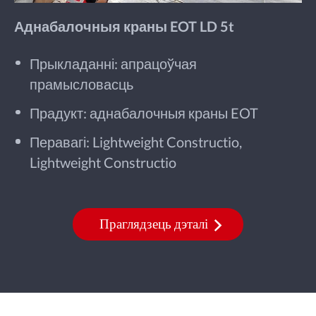
Аднабалочныя краны EOT LD 5t
Прыкладанні: апрацоўчая
прамысловасць
Прадукт: аднабалочныя краны EOT
Перавагі: Lightweight Constructio,
Lightweight Constructio
Праглядзець дэталі