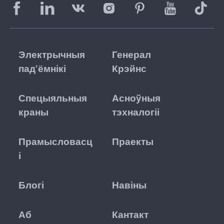
Электрычныя
Генерал
пад'ёмнікі
Крэйнс
Спецыяльныя
Асноўныя
краны
тэхналогіі
Прамысловасц
Праекты
і
Блогі
Навіны
Аб
Кантакт