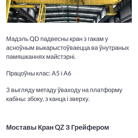
Мадэль QD падвесны кран з гакам у
асноўным выкарыстоўваецца ва ўнутраных
памяшканнях майстэрні.
Працоўны клас: A5 і A6
3 выгляду метаду ўваходу на платформу
кабіны: збоку, з канца і зверху.
Моставы Кран QZ З Грейфером