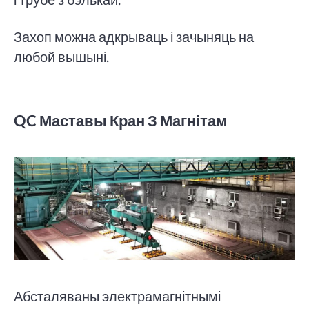
Захоп можна адкрываць і зачыняць на
любой вышыні.
QC Маставы Кран З Магнітам
Абсталяваны электрамагнітнымі