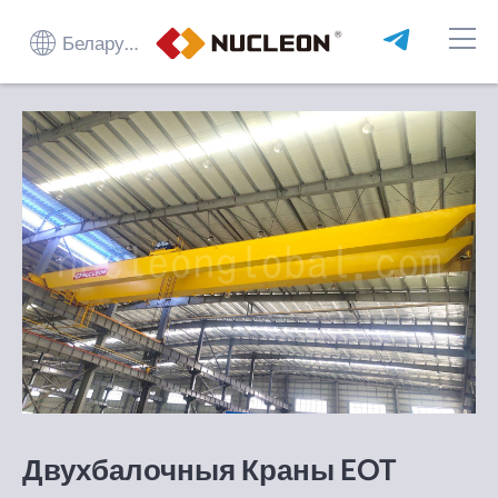
Беларуская мова
Двухбалочныя Краны EOT