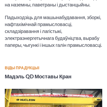
на наземны, паветраны і дыстанцыйны.
Падыходзіць для машынабудавання, зборкі,
нафтахімічнай прамысловасці,
складзіравання і лагістыкі,
электраэнергетычнага будаўніцтва, вырабу
паперы, чыгункі і іншых галін прамысловасці.
ВІДЫ ПРАДУКЦЫІ
Мадэль QD Моставы Кран