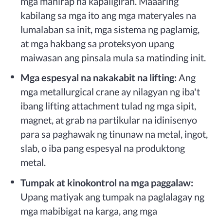
mga mahirap na kapaligiran. Maaaring
kabilang sa mga ito ang mga materyales na
lumalaban sa init, mga sistema ng paglamig,
at mga hakbang sa proteksyon upang
maiwasan ang pinsala mula sa matinding init.
Mga espesyal na nakakabit na lifting:
Ang
mga metallurgical crane ay nilagyan ng iba't
ibang lifting attachment tulad ng mga sipit,
magnet, at grab na partikular na idinisenyo
para sa paghawak ng tinunaw na metal, ingot,
slab, o iba pang espesyal na produktong
metal.
Tumpak at kinokontrol na mga paggalaw:
Upang matiyak ang tumpak na paglalagay ng
mga mabibigat na karga, ang mga