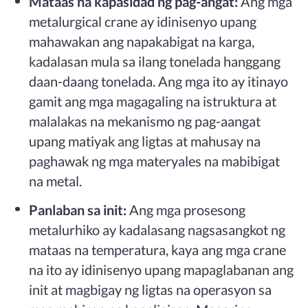
Mataas na kapasidad ng pag-angat:
Ang mga
metalurgical crane ay idinisenyo upang
mahawakan ang napakabigat na karga,
kadalasan mula sa ilang tonelada hanggang
daan-daang tonelada. Ang mga ito ay itinayo
gamit ang mga magagaling na istruktura at
malalakas na mekanismo ng pag-aangat
upang matiyak ang ligtas at mahusay na
paghawak ng mga materyales na mabibigat
na metal.
Panlaban sa init:
Ang mga prosesong
metalurhiko ay kadalasang nagsasangkot ng
mataas na temperatura, kaya ang mga crane
na ito ay idinisenyo upang mapaglabanan ang
init at magbigay ng ligtas na operasyon sa