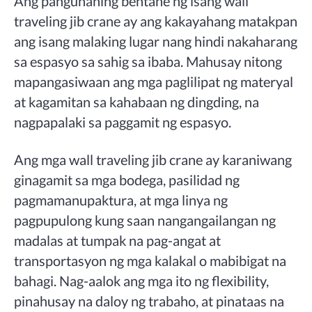
Ang pangunahing bentahe ng isang wall
traveling jib crane ay ang kakayahang matakpan
ang isang malaking lugar nang hindi nakaharang
sa espasyo sa sahig sa ibaba. Mahusay nitong
mapangasiwaan ang mga paglilipat ng materyal
at kagamitan sa kahabaan ng dingding, na
nagpapalaki sa paggamit ng espasyo.
Ang mga wall traveling jib crane ay karaniwang
ginagamit sa mga bodega, pasilidad ng
pagmamanupaktura, at mga linya ng
pagpupulong kung saan nangangailangan ng
madalas at tumpak na pag-angat at
transportasyon ng mga kalakal o mabibigat na
bahagi. Nag-aalok ang mga ito ng flexibility,
pinahusay na daloy ng trabaho, at pinataas na