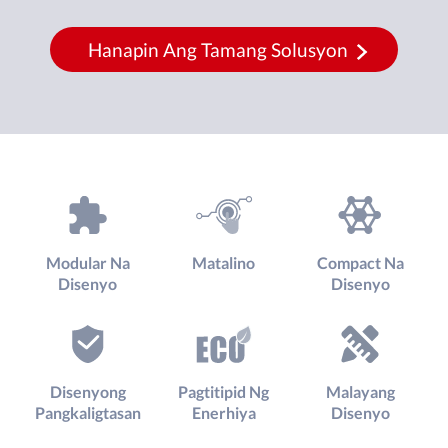
Hanapin Ang Tamang Solusyon
Modular Na
Matalino
Compact Na
Disenyo
Disenyo
Disenyong
Pagtitipid Ng
Malayang
Pangkaligtasan
Enerhiya
Disenyo